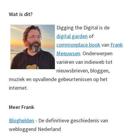
Footer
Wat is dit?
Digging the Digital is de
digital garden
of
commonplace book
van
Frank
Meeuwsen
. Onderwerpen
variëren van indieweb tot
nieuwsbrieven, bloggen,
muziek en opvallende gebeurtenissen op het
internet.
Meer Frank
Bloghelden
- De definitieve geschiedenis van
webloggend Nederland