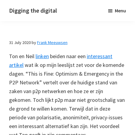
Skip
Skip
Skip
Digging the digital
Menu
to
to
to
primary
main
footer
navigation
content
31 July 2020
by
Frank Meeuwsen
Ton en Neil
linken
beiden naar een
interessant
artikel
wat ik op mijn leeslijst zet voor de komende
dagen. “This is Fine: Optimism & Emergency in the
P2P Network” vertelt over de huidige stand van
zaken van p2p netwerken en hoe ze er zijn
gekomen. Toch lijkt p2p maar niet grootschalig van
de grond te willen komen. Terwijl dat in deze
periode van polarisatie, anonimiteit, privacy-issues
een interessant alternatief kan zijn. Het voordeel
wat Ton geeft in zijn commentaar: