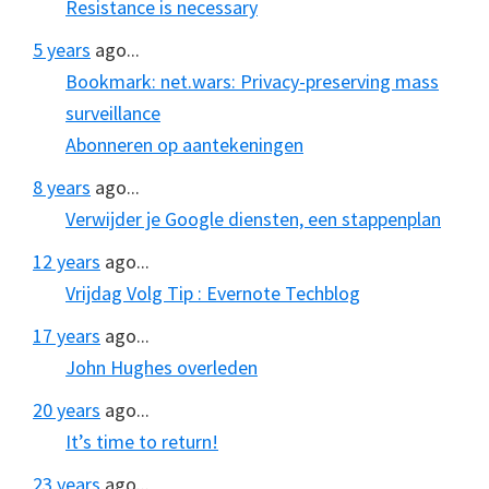
Resistance is necessary
5 years
ago...
Bookmark: net.wars: Privacy-preserving mass
surveillance
Abonneren op aantekeningen
8 years
ago...
Verwijder je Google diensten, een stappenplan
12 years
ago...
Vrijdag Volg Tip : Evernote Techblog
17 years
ago...
John Hughes overleden
20 years
ago...
It’s time to return!
23 years
ago...