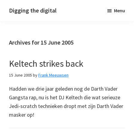
Skip
Skip
Skip
Digging the digital
Menu
to
to
to
primary
main
footer
navigation
content
Archives for 15 June 2005
Keltech strikes back
15 June 2005
by
Frank Meeuwsen
Hadden we drie jaar geleden nog de Darth Vader
Gangsta rap, nu is het DJ Keltech die wat serieuze
Jedi-scratch technieken dropt met zijn Darth Vader
masker op!