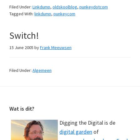
Filed Under:
Linkdump
,
oldskoolblog
,
punkeydotcom
Tagged With:
linkdump
,
punkeycom
Switch!
15 June 2005
by
Frank Meeuwsen
Filed Under:
Algemeen
Footer
Wat is dit?
Digging the Digital is de
digital garden
of