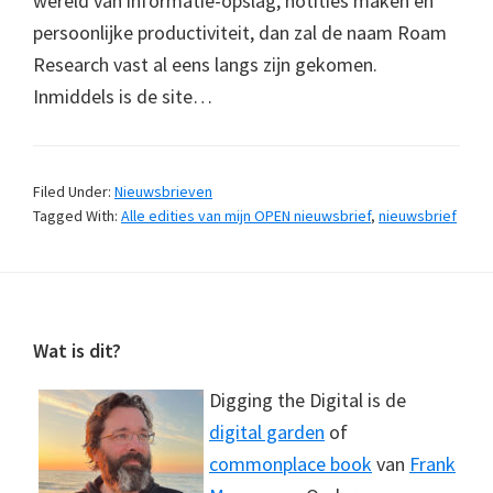
wereld van informatie-opslag, notities maken en
persoonlijke productiviteit, dan zal de naam Roam
Research vast al eens langs zijn gekomen.
Inmiddels is de site…
Filed Under:
Nieuwsbrieven
Tagged With:
Alle edities van mijn OPEN nieuwsbrief
,
nieuwsbrief
Footer
Wat is dit?
Digging the Digital is de
digital garden
of
commonplace book
van
Frank