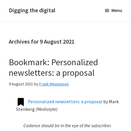
Skip
Skip
Skip
Digging the digital
Menu
to
to
to
primary
main
footer
navigation
content
Archives for 9 August 2021
Bookmark: Personalized
newsletters: a proposal
9 August 2021
by
Frank Meeuwsen
Personalized newsletters: a proposal
by
Mark
Stenberg
(
Medialyte
)
Cadence should be in the eye of the subscriber.