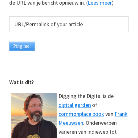
de URL van je bericht opnieuw in. (
Lees meer
)
Footer
Wat is dit?
Digging the Digital is de
digital garden
of
commonplace book
van
Frank
Meeuwsen
. Onderwerpen
variëren van indieweb tot