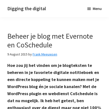
Skip
Skip
Skip
Digging the digital
Menu
to
to
to
primary
main
footer
navigation
content
Beheer je blog met Evernote
en CoSchedule
9 August 2015
by
Frank Meeuwsen
Hoe zou jij het vinden om je blogteksten te
beheren in je favoriete digitale notitieboek en
een directe koppeling te kunnen maken met je
WordPress blog én je sociale kanalen? Met de
WordPress plugin en webdienst CoSchedule is
dat nu mogelijk. Ik heb het getest, ben
enthousiast over de dienst maar nog niet 100%