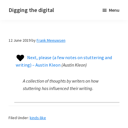
Skip
Skip
Skip
Digging the digital
Menu
to
to
to
primary
main
footer
navigation
content
12 June 2019
by
Frank Meeuwsen
Next, please (a few notes on stuttering and
writing) – Austin Kleon
(
Austin Kleon
)
A collection of thoughts by writers on how
stuttering has influenced their writing.
Filed Under:
kinds-like