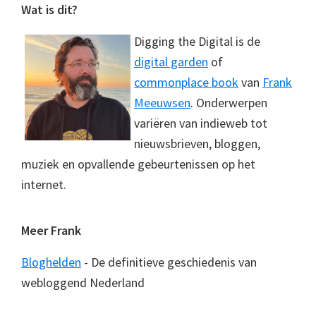
Footer
Wat is dit?
Digging the Digital is de
digital garden
of
commonplace book
van
Frank
Meeuwsen
. Onderwerpen
variëren van indieweb tot
nieuwsbrieven, bloggen,
muziek en opvallende gebeurtenissen op het
internet.
Meer Frank
Bloghelden
- De definitieve geschiedenis van
webloggend Nederland