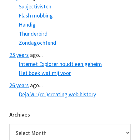
Subjectivisten
Flash mobbing
Handig
Thunderbird
Zondagochtend
25 years
ago...
Internet Explorer houdt een geheim
Het boek wat mij voor
26 years
ago...
Deja Vu: (re-)creating web history
Archives
Archives