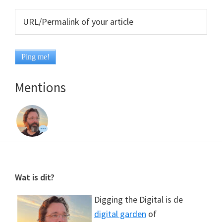
Mentions
Footer
Wat is dit?
Digging the Digital is de
digital garden
of