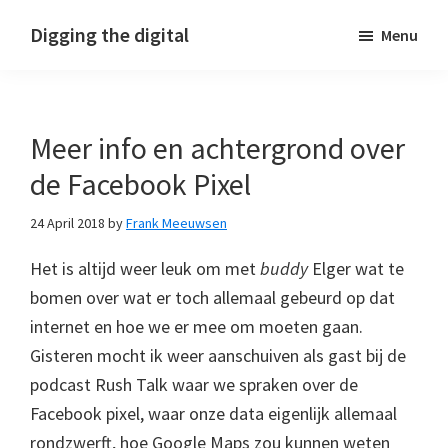
Skip
Skip
Skip
Digging the digital
Menu
to
to
to
primary
main
footer
navigation
content
Meer info en achtergrond over
de Facebook Pixel
24 April 2018
by
Frank Meeuwsen
Het is altijd weer leuk om met
buddy
Elger wat te
bomen over wat er toch allemaal gebeurd op dat
internet en hoe we er mee om moeten gaan.
Gisteren mocht ik weer aanschuiven als gast bij de
podcast Rush Talk waar we spraken over de
Facebook pixel, waar onze data eigenlijk allemaal
rondzwerft, hoe Google Maps zou kunnen weten