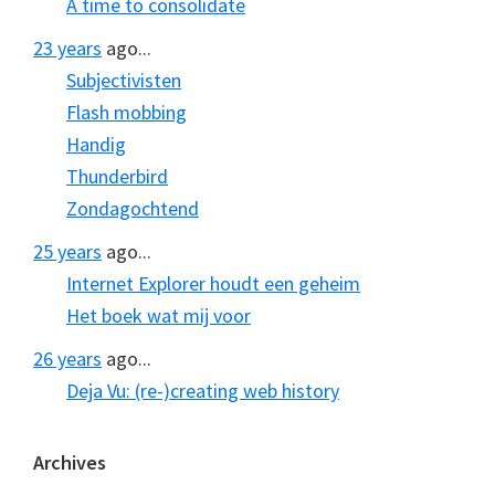
A time to consolidate
23 years
ago...
Subjectivisten
Flash mobbing
Handig
Thunderbird
Zondagochtend
25 years
ago...
Internet Explorer houdt een geheim
Het boek wat mij voor
26 years
ago...
Deja Vu: (re-)creating web history
Archives