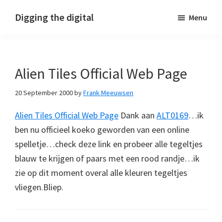
Skip
Skip
Skip
Digging the digital
Menu
to
to
to
primary
main
footer
navigation
content
Alien Tiles Official Web Page
20 September 2000
by
Frank Meeuwsen
Alien Tiles Official Web Page
Dank aan
ALT0169
…ik
ben nu officieel koeko geworden van een online
spelletje…check deze link en probeer alle tegeltjes
blauw te krijgen of paars met een rood randje…ik
zie op dit moment overal alle kleuren tegeltjes
vliegen.Bliep.