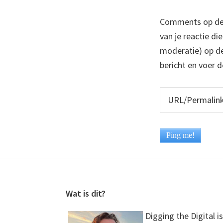
Comments op deze
van je reactie di
moderatie) op dez
bericht en voer d
Footer
Wat is dit?
Digging the Digital is