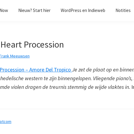
/Now
Nieuw? Start hier
WordPress en Indieweb
Notities
 Heart Procession
Frank Meeuwsen
 Procession – Amore Del Tropico
Je zet de plaat op en binnen
chedelische western te zijn binnengelopen. Vliegende piano’s
emde violen dragen de treurnis stemmig de wijde vlaktes in.
I
dotcom