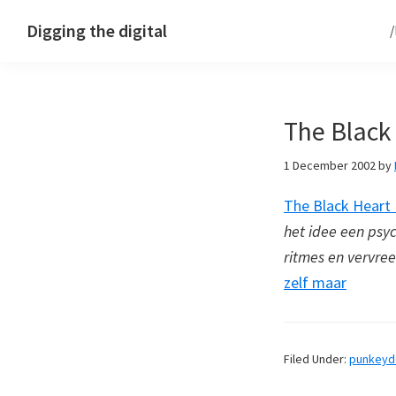
Skip
Skip
Skip
Digging the digital
to
to
to
primary
main
footer
navigation
content
The Black
1 December 2002
by
The Black Heart
het idee een psy
ritmes en vervre
zelf maar
Filed Under:
punkey