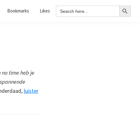
Search Button
Search
Bookmarks
Likes
for:
 no time heb je
, spannende
nderdaad,
luister