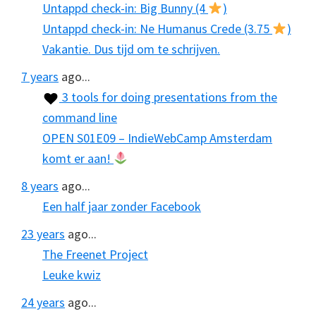
Untappd check-in: Big Bunny (4
)
Untappd check-in: Ne Humanus Crede (3.75
)
Vakantie. Dus tijd om te schrijven.
7 years
ago...
3 tools for doing presentations from the
command line
OPEN S01E09 – IndieWebCamp Amsterdam
komt er aan!
8 years
ago...
Een half jaar zonder Facebook
23 years
ago...
The Freenet Project
Leuke kwiz
24 years
ago...