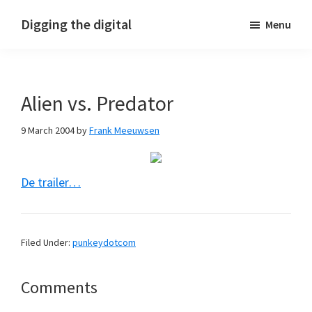
Skip
Skip
Skip
Digging the digital
Menu
to
to
to
primary
main
footer
navigation
content
Alien vs. Predator
9 March 2004
by
Frank Meeuwsen
De trailer…
Filed Under:
punkeydotcom
Reader
Comments
Interactions