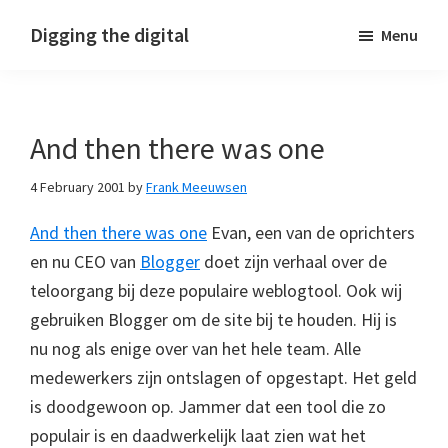
Skip
Skip
Skip
Digging the digital
Menu
to
to
to
primary
main
footer
navigation
content
And then there was one
4 February 2001
by
Frank Meeuwsen
And then there was one
Evan, een van de oprichters
en nu CEO van
Blogger
doet zijn verhaal over de
teloorgang bij deze populaire weblogtool. Ook wij
gebruiken Blogger om de site bij te houden. Hij is
nu nog als enige over van het hele team. Alle
medewerkers zijn ontslagen of opgestapt. Het geld
is doodgewoon op. Jammer dat een tool die zo
populair is en daadwerkelijk laat zien wat het