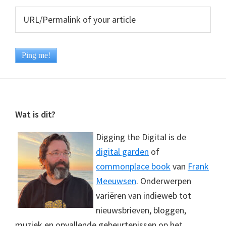
Footer
Wat is dit?
Digging the Digital is de
digital garden
of
commonplace book
van
Frank
Meeuwsen
. Onderwerpen
variëren van indieweb tot
nieuwsbrieven, bloggen,
muziek en opvallende gebeurtenissen op het