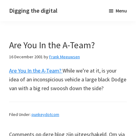
Skip
Skip
Skip
Digging the digital
Menu
to
to
to
primary
main
footer
navigation
content
Are You In the A-Team?
16 December 2001
by
Frank Meeuwsen
Are You In the A-Team?
While we’re at it, is your
idea of an inconspicious vehicle a large black Dodge
van with a big red swoosh down the side?
Filed Under:
punkeydotcom
Comments op deze blog zijn uitgeschakeld. Om via