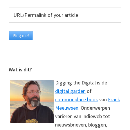
Footer
Wat is dit?
Digging the Digital is de
digital garden
of
commonplace book
van
Frank
Meeuwsen
. Onderwerpen
variëren van indieweb tot
nieuwsbrieven, bloggen,