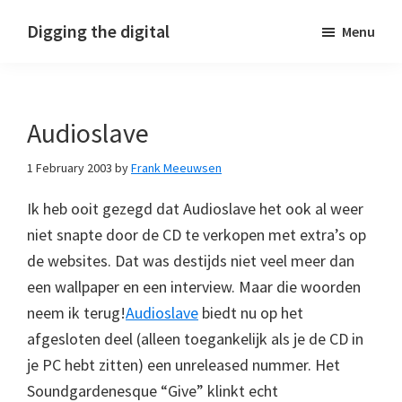
Skip
Skip
Skip
Digging the digital
Menu
to
to
to
primary
main
footer
navigation
content
Audioslave
1 February 2003
by
Frank Meeuwsen
Ik heb ooit gezegd dat Audioslave het ook al weer
niet snapte door de CD te verkopen met extra’s op
de websites. Dat was destijds niet veel meer dan
een wallpaper en een interview. Maar die woorden
neem ik terug!
Audioslave
biedt nu op het
afgesloten deel (alleen toegankelijk als je de CD in
je PC hebt zitten) een unreleased nummer. Het
Soundgardenesque “Give” klinkt echt