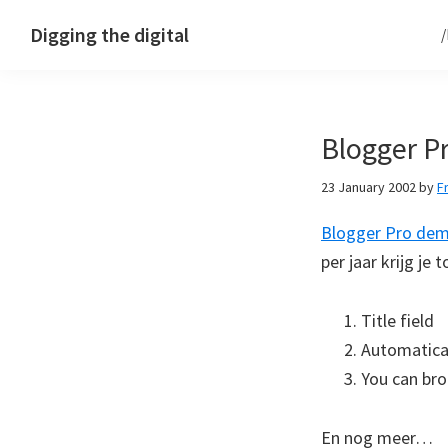
Skip
Skip
Skip
Digging the digital
to
to
to
primary
main
footer
navigation
content
Blogger P
23 January 2002
by
F
Blogger Pro de
per jaar krijg je
Title field
Automatical
You can br
En nog meer…