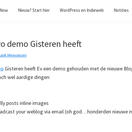
/Now
Nieuw? Start hier
WordPress en Indieweb
Notities
ro demo Gisteren heeft
rank Meeuwsen
mo
Gisteren heeft Ev een demo gehouden met de nieuwe Blo
 toch wel aardige dingen:
ly posts inline images
oadcast your weblog via email (oh god…honderden nieuwe m