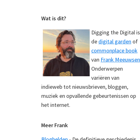
Footer
Wat is dit?
Digging the Digital is
de
digital garden
of
commonplace book
van
Frank Meeuwsen
Onderwerpen
variëren van
indieweb tot nieuwsbrieven, bloggen,
muziek en opvallende gebeurtenissen op
het internet.
Meer Frank
Bloghelden
- De definitieve geschiedenis