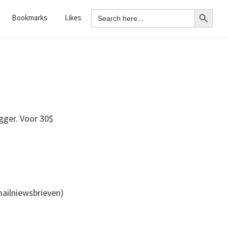
Search Button
Search
Bookmarks
Likes
for:
gger. Voor 30$
ailniewsbrieven)