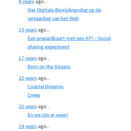
8 years
ago...
Vier Digitale Bevrijdingsdag op de
verjaardag van het Web
15 years
ago...
Een prepaidkaart met een API – Social
sharing experiment
17 years
ago...
Born on the Streets
22 years
ago...
CoasterDynamix
Creep
23 years
ago...
En we zijn er weer!
24 years
ago...