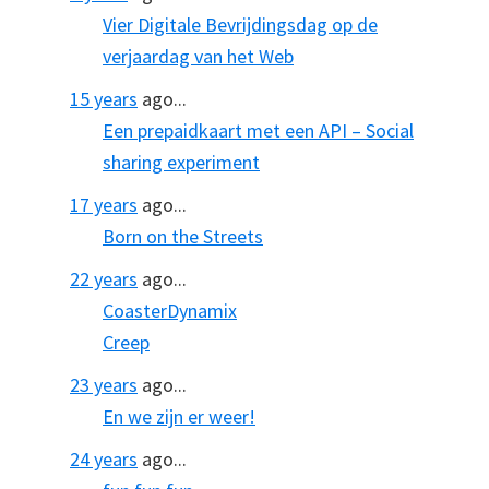
Vier Digitale Bevrijdingsdag op de
verjaardag van het Web
15 years
ago...
Een prepaidkaart met een API – Social
sharing experiment
17 years
ago...
Born on the Streets
22 years
ago...
CoasterDynamix
Creep
23 years
ago...
En we zijn er weer!
24 years
ago...