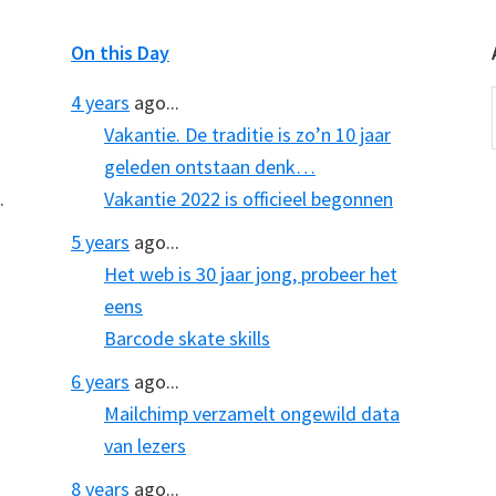
On this Day
4 years
ago...
Vakantie. De traditie is zo’n 10 jaar
geleden ontstaan denk…
.
Vakantie 2022 is officieel begonnen
5 years
ago...
Het web is 30 jaar jong, probeer het
eens
Barcode skate skills
6 years
ago...
Mailchimp verzamelt ongewild data
van lezers
8 years
ago...