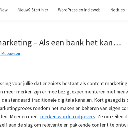
/Now
Nieuw? Start hier
WordPress en Indieweb
Notities
arketing – Als een bank het kan…
k Meeuwsen
ssing voor jullie dat er zoiets bestaat als content marketin
en meer merken zijn er mee bezig, experimenteren met nie
 de standaard traditionele digitale kanalen. Kort gezegd is
arketingproces rondom het maken en beheren van eigen co
uden. Meer en meer
merken worden uitgevers
. Ze omzeilen d
zelf aan de slag om relevante en pakkende content te ontwikk