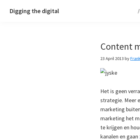
Skip
Skip
Skip
Digging the digital
to
to
to
primary
main
footer
navigation
content
Content m
23 April 2013
by
Fran
Het is geen verra
strategie. Meer 
marketing buiten
marketing het m
te krijgen en ho
kanalen en gaan 