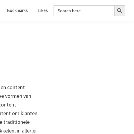
Search Button
Search
Bookmarks
Likes
for:
g en content
uwe vormen van
 content
ntent om klanten
e traditionele
elen, in allerlei