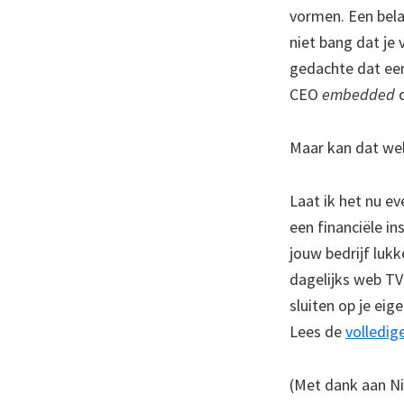
vormen. Een bela
niet bang dat je 
gedachte dat een
CEO
embedded
o
Maar kan dat we
Laat ik het nu e
een financiële in
jouw bedrijf luk
dagelijks web TV 
sluiten op je eige
Lees de
volledig
(Met dank aan N