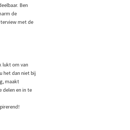
deelbaar. Ben
omarm de
nterview met de
k lukt om van
 het dan niet bij
ng, maakt
 delen en in te
spirerend!