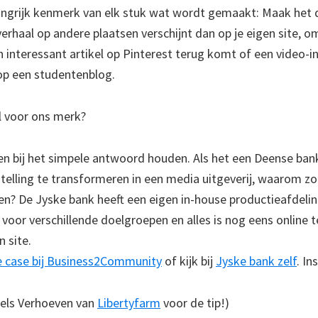
ngrijk kenmerk van elk stuk wat wordt gemaakt: Maak het 
verhaal op andere plaatsen verschijnt dan op je eigen site, 
 interessant artikel op Pinterest terug komt of een video-i
p een studentenblog.
l voor ons merk?
ven bij het simpele antwoord houden. Als het een Deense ban
stelling te transformeren in een media uitgeverij, waarom zou
ken? De Jyske bank heeft een eigen in-house productieafdeli
voor verschillende doelgroepen en alles is nog eens online te
n site.
e case bij Business2Community
of kijk bij
Jyske bank zelf
. In
iels Verhoeven van
Libertyfarm
voor de tip!)