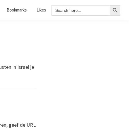
Search Button
Search
Bookmarks
Likes
for:
ten in Israel je
ren, geef de URL