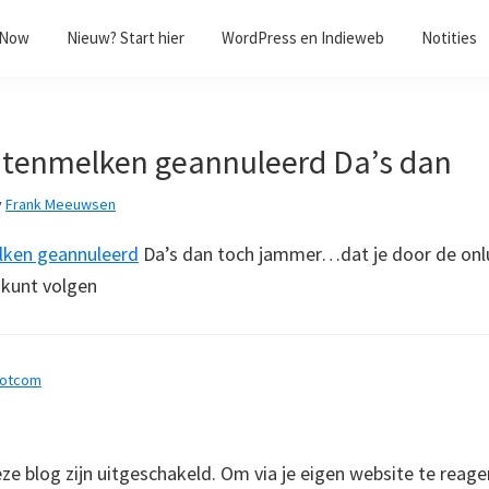
/Now
Nieuw? Start hier
WordPress en Indieweb
Notities
itenmelken geannuleerd Da’s dan
y
Frank Meeuwsen
lken geannuleerd
Da’s dan toch jammer…dat je door de onlus
 kunt volgen
dotcom
 blog zijn uitgeschakeld. Om via je eigen website te reage