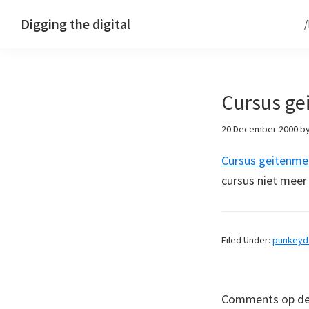
Skip
Skip
Skip
Digging the digital
to
to
to
primary
main
footer
navigation
content
Cursus ge
20 December 2000
b
Cursus geitenme
cursus niet meer
Filed Under:
punkey
Comments op deze