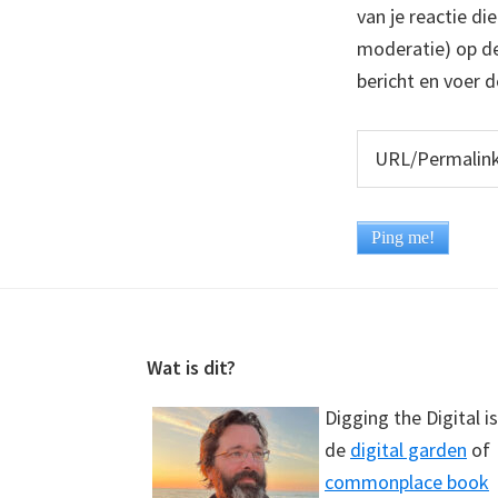
van je reactie di
moderatie) op dez
bericht en voer d
Footer
Wat is dit?
Digging the Digital is
de
digital garden
of
commonplace book