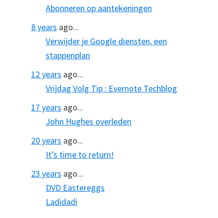
Abonneren op aantekeningen
8 years
ago...
Verwijder je Google diensten, een
stappenplan
12 years
ago...
Vrijdag Volg Tip : Evernote Techblog
17 years
ago...
John Hughes overleden
20 years
ago...
It’s time to return!
23 years
ago...
DVD Eastereggs
Ladidadi