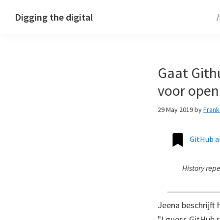
Skip
Skip
Skip
Digging the digital
to
to
to
primary
main
footer
navigation
content
Gaat Gith
voor open
29 May 2019
by
Fran
GitHub a
History rep
Jeena beschrijft h
"I guess GitHub r