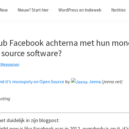
/Now
Nieuw? Start hier
WordPress en Indieweb
Notities
ub Facebook achterna met hun mon
 source software?
k Meeuwsen
nd it’s monopoly on Open Source
by
Jeena
(
jeena.net
)
eating
et duidelijk in zijn blogpost:
ight now is like Facebook was in 2012, everybody is on it, it’s