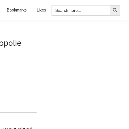
Search Button
Search
Bookmarks
Likes
for:
opolie
 a super vibrant