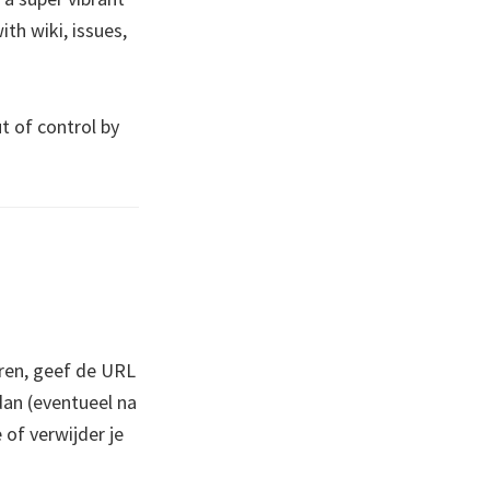
th wiki, issues,
t of control by
ren, geef de URL
 dan (eventueel na
 of verwijder je