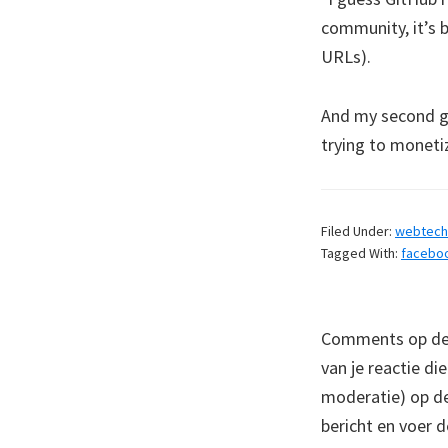
community, it’s b
URLs).
And my second gue
trying to moneti
Filed Under:
webtech
Tagged With:
facebo
Comments op deze
van je reactie di
moderatie) op dez
bericht en voer d