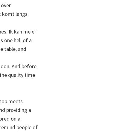
 over
is komt langs.
es. Ik kan me er
is one hell of a
de table, and
soon. And before
the quality time
hop meets
d providing a
ored on a
 remind people of