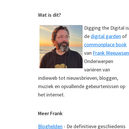
Footer
Wat is dit?
Digging the Digital is
de
digital garden
of
commonplace book
van
Frank Meeuwsen
Onderwerpen
variëren van
indieweb tot nieuwsbrieven, bloggen,
muziek en opvallende gebeurtenissen op
het internet.
Meer Frank
Bloghelden
- De definitieve geschiedenis