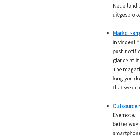
Nederland o
uitgesproken
Marko Karp
in vinden! “
push notific
glance at i
The magazin
long you do
that we cel
Outsource 
Evernote. 
better way 
smartphone 