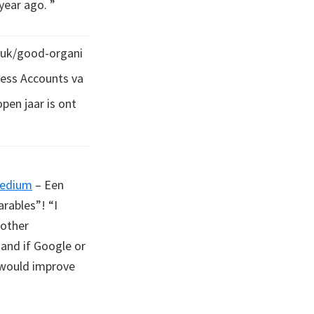
year ago. ”
.uk/good-organi
ess Accounts va
pen jaar is ont
Medium
– Een
rables”! “I
nother
 and if Google or
 would improve