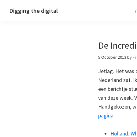
Skip
Skip
Skip
Digging the digital
to
to
to
primary
main
footer
navigation
content
De Incred
5 October 2013
by
F
Jetlag. Het was 
Nederland zat. 
een berichtje s
van deze week. V
Handgekozen, waa
pagina
.
Holland: Wh