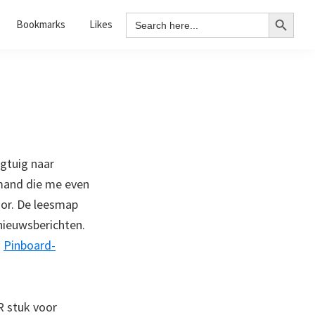
Search Button
Search
Bookmarks
Likes
for:
egtuig naar
mand die me even
or. De leesmap
 nieuwsberichten.
n
Pinboard-
 stuk voor