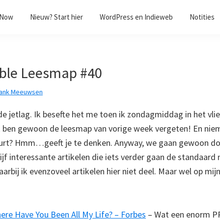
/Now
Nieuw? Start hier
WordPress en Indieweb
Notities
ible Leesmap #40
rank Meeuwsen
de jetlag. Ik besefte het me toen ik zondagmiddag in het vli
Ik ben gewoon de leesmap van vorige week vergeten! En nie
tuurt? Hmm…geeft je te denken. Anyway, we gaan gewoon do
ijf interessante artikelen die iets verder gaan de standaard
rbij ik evenzoveel artikelen hier niet deel. Maar wel op mij
ere Have You Been All My Life? – Forbes
– Wat een enorm PR