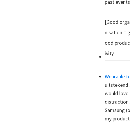
past events
[Good orga
nisation = 
ood produc
ivity
Wearable t
uitstekend 
would love 
distraction
Samsung (or
my productiv