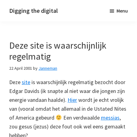
Skip
Skip
Skip
Digging the digital
Menu
to
to
to
primary
main
footer
navigation
content
Deze site is waarschijnlijk
regelmatig
22 April 2001
by
Janneman
Deze
site
is waarschijnlijk regelmatig bezocht door
Edgar Davids (ik snapte al niet waar die jongen zijn
energie vandaan haalde).
Hier
wordt je echt vrolijk
van (vooral omdat het allemaal in de Ustated Nites
of America gebeurd
Een verdwaalde
messias
,
zou gesus (jezus) deze fout ook wel eens gemaakt
hebben?