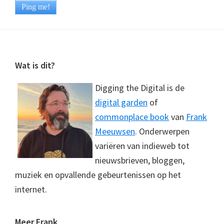
Footer
Wat is dit?
Digging the Digital is de
digital garden
of
commonplace book
van
Frank
Meeuwsen
. Onderwerpen
variëren van indieweb tot
nieuwsbrieven, bloggen,
muziek en opvallende gebeurtenissen op het
internet.
Meer Frank