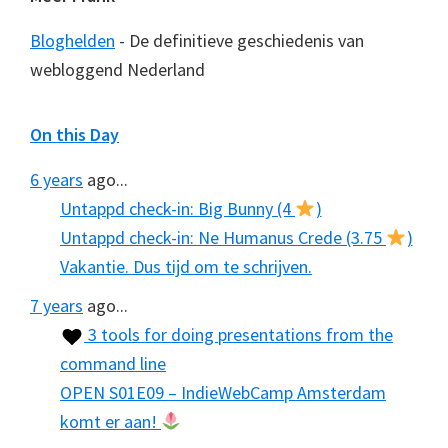
Bloghelden
- De definitieve geschiedenis van
webloggend Nederland
On this Day
6 years
ago...
Untappd check-in: Big Bunny (4
)
Untappd check-in: Ne Humanus Crede (3.75
)
Vakantie. Dus tijd om te schrijven.
7 years
ago...
3 tools for doing presentations from the
command line
OPEN S01E09 – IndieWebCamp Amsterdam
komt er aan!