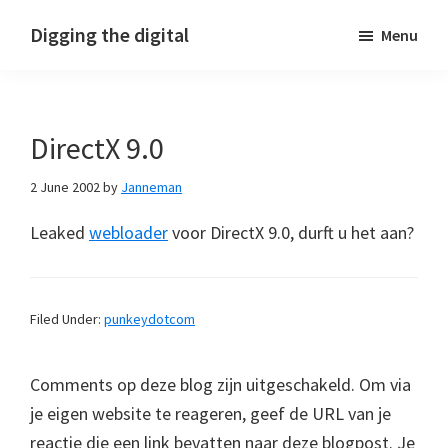
Skip
Skip
Skip
Digging the digital
Menu
to
to
to
primary
main
footer
navigation
content
DirectX 9.0
2 June 2002
by
Janneman
Leaked
webloader
voor DirectX 9.0, durft u het aan?
Filed Under:
punkeydotcom
Comments op deze blog zijn uitgeschakeld. Om via
je eigen website te reageren, geef de URL van je
reactie die een link bevatten naar deze blogpost. Je