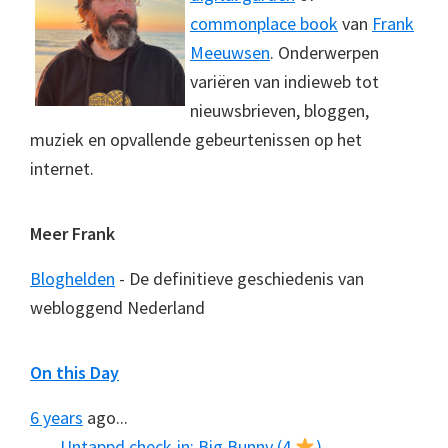
commonplace book
van
Frank
Meeuwsen
. Onderwerpen
variëren van indieweb tot
nieuwsbrieven, bloggen,
muziek en opvallende gebeurtenissen op het
internet.
Meer Frank
Bloghelden
- De definitieve geschiedenis van
webloggend Nederland
On this Day
6 years
ago...
Untappd check-in: Big Bunny (4
)