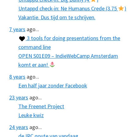
Untappd check-in: Ne Humanus Crede (3.75
)
Vakantie. Dus tijd om te schrijven.
7 years
ago...
3 tools for doing presentations from the
command line
OPEN S01E09 – IndieWebCamp Amsterdam
komt er aan!
8 years
ago...
Een half jaar zonder Facebook
23 years
ago...
The Freenet Project
Leuke kwiz
24 years
ago...
de IRC qoute van vandaag…