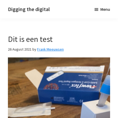
Skip
Skip
Skip
Digging the digital
Menu
to
to
to
primary
main
footer
navigation
content
Dit is een test
26 August 2021
by
Frank Meeuwsen