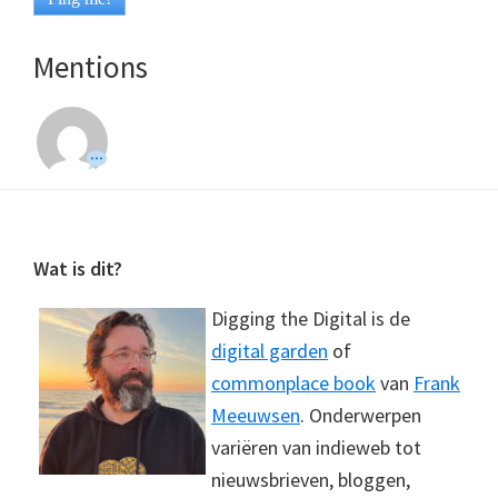
Mentions
Footer
Wat is dit?
Digging the Digital is de
digital garden
of
commonplace book
van
Frank
Meeuwsen
. Onderwerpen
variëren van indieweb tot
nieuwsbrieven, bloggen,