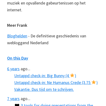
muziek en opvallende gebeurtenissen op het
internet.
Meer Frank
Bloghelden
- De definitieve geschiedenis van
webloggend Nederland
On this Day
6 years
ago...
Untappd check-in: Big Bunny (4
)
Untappd check-in: Ne Humanus Crede (3.75
)
Vakantie. Dus tijd om te schrijven.
7 years
ago...
3 tools for doing presentations from the