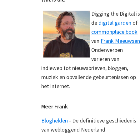
Footer
Digging the Digital is
de
digital garden
of
commonplace book
van
Frank Meeuwsen
Onderwerpen
variëren van
indieweb tot nieuwsbrieven, bloggen,
muziek en opvallende gebeurtenissen op
het internet.
Meer Frank
Bloghelden
- De definitieve geschiedenis
van webloggend Nederland