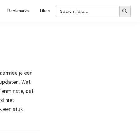
Search Button
Search
Bookmarks
Likes
for:
 waarmee je een
t updaten. Wat
 Tenminste, dat
rd niet
k een stuk