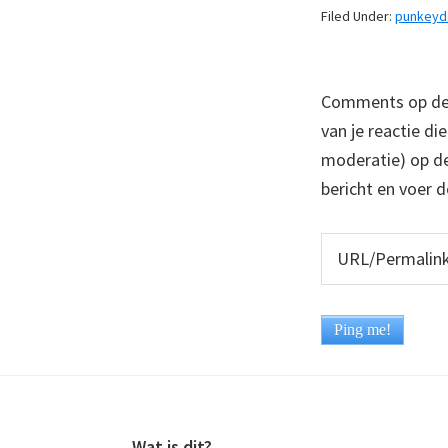
Filed Under:
punkey
Comments op deze
van je reactie di
moderatie) op dez
bericht en voer d
Wat is dit?