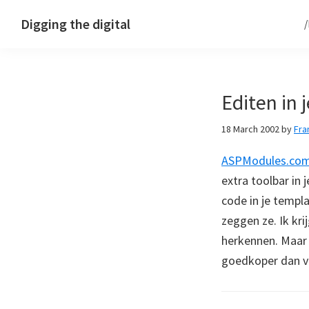
Skip
Skip
Skip
Digging the digital
to
to
to
primary
main
footer
navigation
content
Editen in 
18 March 2002
by
Fra
ASPModules.co
extra toolbar in 
code in je templ
zeggen ze. Ik kri
herkennen. Maar 
goedkoper dan 