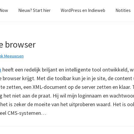
/Now
Nieuw? Start hier
WordPress en Indieweb
Notities
je browser
nk Meeuwsen
m
heeft een redelijk briljant en intelligente tool ontwikkeld,
je browser krijgt. Met die toolbar kun je in je site, de conten
ate zetten, een XML-document op de server zetten en klaar.
jg het niet aan de praat. Hij wil mijn loginnaam en wachtwoo
het is zeker de moeite van het uitproberen waard. Het is oo
veel CMS-systemen…