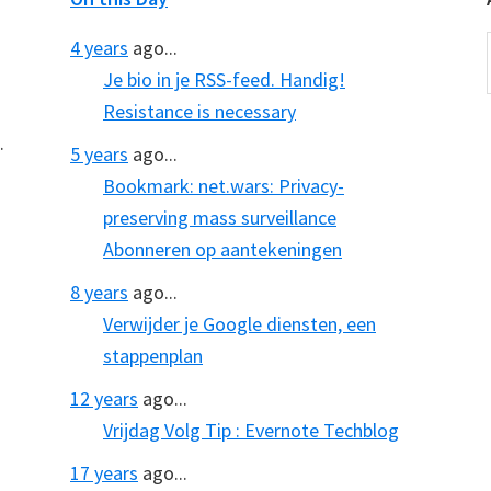
4 years
ago...
Je bio in je RSS-feed. Handig!
Resistance is necessary
.
5 years
ago...
Bookmark: net.wars: Privacy-
preserving mass surveillance
Abonneren op aantekeningen
8 years
ago...
Verwijder je Google diensten, een
stappenplan
12 years
ago...
Vrijdag Volg Tip : Evernote Techblog
17 years
ago...