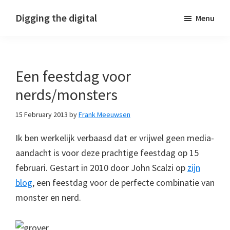
Skip
Skip
Skip
Digging the digital
Menu
to
to
to
primary
main
footer
navigation
content
Een feestdag voor
nerds/monsters
15 February 2013
by
Frank Meeuwsen
Ik ben werkelijk verbaasd dat er vrijwel geen media-
aandacht is voor deze prachtige feestdag op 15
februari. Gestart in 2010 door John Scalzi op
zijn
blog
, een feestdag voor de perfecte combinatie van
monster en nerd.