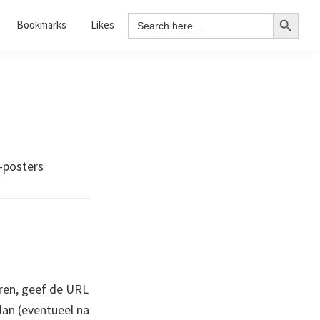
Search Button
Search
Bookmarks
Likes
for:
-posters
ren, geef de URL
 dan (eventueel na