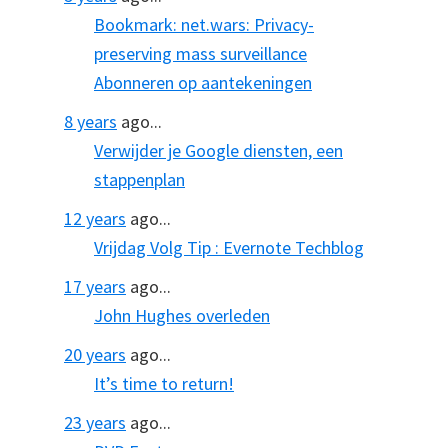
Bookmark: net.wars: Privacy-
preserving mass surveillance
Abonneren op aantekeningen
8 years
ago...
Verwijder je Google diensten, een
stappenplan
12 years
ago...
Vrijdag Volg Tip : Evernote Techblog
17 years
ago...
John Hughes overleden
20 years
ago...
It’s time to return!
23 years
ago...