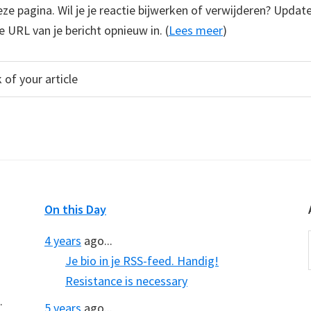
e pagina. Wil je je reactie bijwerken of verwijderen? Update
e URL van je bericht opnieuw in. (
Lees meer
)
On this Day
4 years
ago...
Je bio in je RSS-feed. Handig!
Resistance is necessary
.
5 years
ago...