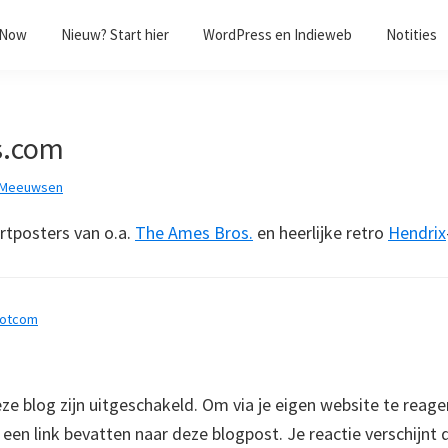
/Now
Nieuw? Start hier
WordPress en Indieweb
Notities
s.com
 Meeuwsen
rtposters van o.a.
The Ames Bros.
en heerlijke retro
Hendrix
dotcom
 blog zijn uitgeschakeld. Om via je eigen website te reage
e een link bevatten naar deze blogpost. Je reactie verschijnt