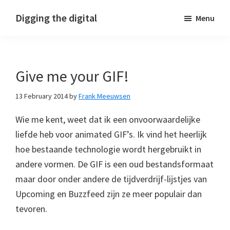
Skip
Skip
Skip
Digging the digital
Menu
to
to
to
primary
main
footer
navigation
content
Give me your GIF!
13 February 2014
by
Frank Meeuwsen
Wie me kent, weet dat ik een onvoorwaardelijke
liefde heb voor animated GIF’s. Ik vind het heerlijk
hoe bestaande technologie wordt hergebruikt in
andere vormen. De GIF is een oud bestandsformaat
maar door onder andere de tijdverdrijf-lijstjes van
Upcoming en Buzzfeed zijn ze meer populair dan
tevoren.