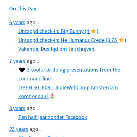
On this Day
6 years
ago...
Untappd check-in: Big Bunny (4
)
Untappd check-in: Ne Humanus Crede (3.75
)
Vakantie. Dus tijd om te schrijven.
7 years
ago...
3 tools for doing presentations from the
command line
OPEN S01E09 – IndieWebCamp Amsterdam
komt er aan!
8 years
ago...
Een half jaar zonder Facebook
23 years
ago...