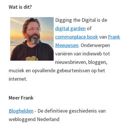
Footer
Wat is dit?
Digging the Digital is de
digital garden
of
commonplace book
van
Frank
Meeuwsen
. Onderwerpen
variëren van indieweb tot
nieuwsbrieven, bloggen,
muziek en opvallende gebeurtenissen op het
internet.
Meer Frank
Bloghelden
- De definitieve geschiedenis van
webloggend Nederland