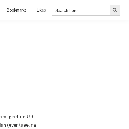
Search Button
Search
Bookmarks
Likes
for:
ren, geef de URL
 dan (eventueel na