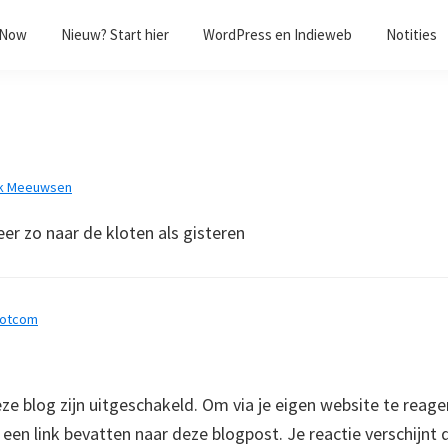
/Now
Nieuw? Start hier
WordPress en Indieweb
Notities
k Meeuwsen
er zo naar de kloten als gisteren
dotcom
 blog zijn uitgeschakeld. Om via je eigen website te reage
e een link bevatten naar deze blogpost. Je reactie verschijnt