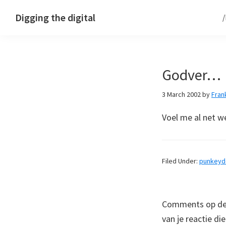
Skip
Skip
Skip
Digging the digital
to
to
to
primary
main
footer
navigation
content
Godver…
3 March 2002
by
Fran
Voel me al net we
Filed Under:
punkey
Comments op deze
van je reactie di