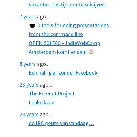
Vakantie. Dus tijd om te schrijven.
7 years
ago...
3 tools for doing presentations
from the command line
OPEN S01E09 – IndieWebCamp
Amsterdam komt er aan!
8 years
ago...
Een half jaar zonder Facebook
23 years
ago...
The Freenet Project
Leuke kwiz
24 years
ago...
de IRC qoute van vandaag…