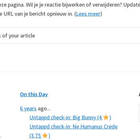
e pagina. Wil je je reactie bijwerken of verwijderen? Update
e URL van je bericht opnieuw in. (
Lees meer
)
On this Day
6 years
ago...
Untappd check-in: Big Bunny (4
)
Untappd check-in: Ne Humanus Crede
.
(3.75
)