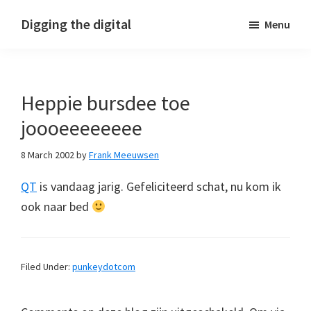
Skip
Skip
Skip
Digging the digital
Menu
to
to
to
primary
main
footer
navigation
content
Heppie bursdee toe
joooeeeeeeee
8 March 2002
by
Frank Meeuwsen
QT
is vandaag jarig. Gefeliciteerd schat, nu kom ik
ook naar bed
Filed Under:
punkeydotcom