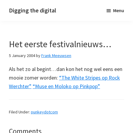
Skip
Skip
Skip
Digging the digital
Menu
to
to
to
primary
main
footer
navigation
content
Het eerste festivalnieuws…
5 January 2004
by
Frank Meeuwsen
Als het zo al begint…dan kon het nog wel eens een
mooie zomer worden:
“The White Stripes op Rock
Werchter”
“Muse en Moloko op Pinkpop”
Filed Under:
punkeydotcom
Reader
Comments