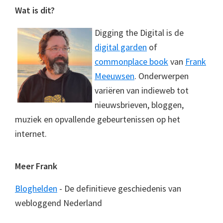
Footer
Wat is dit?
Digging the Digital is de
digital garden
of
commonplace book
van
Frank
Meeuwsen
. Onderwerpen
variëren van indieweb tot
nieuwsbrieven, bloggen,
muziek en opvallende gebeurtenissen op het
internet.
Meer Frank
Bloghelden
- De definitieve geschiedenis van
webloggend Nederland