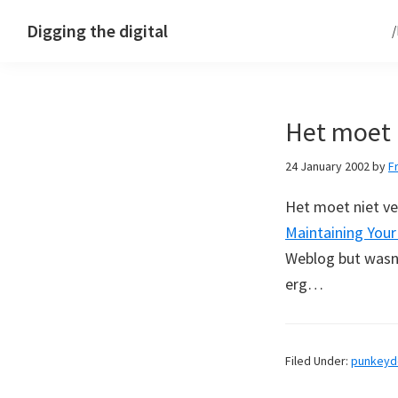
Skip
Skip
Skip
Digging the digital
to
to
to
primary
main
footer
navigation
content
Het moet 
24 January 2002
by
F
Het moet niet v
Maintaining Your
Weblog but wasn’
erg…
Filed Under:
punkey