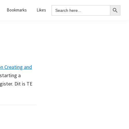
Search Button
Search
Bookmarks
Likes
for:
n Creating and
starting a
ister. Dit is TE