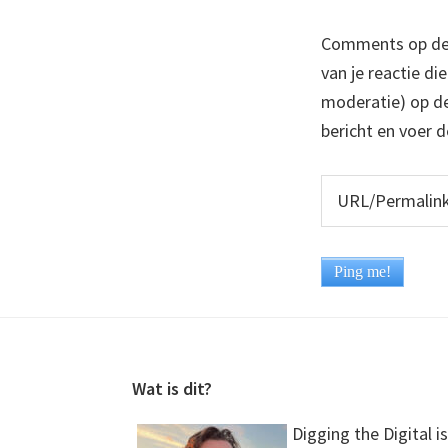
Comments op deze
van je reactie di
moderatie) op dez
bericht en voer d
Footer
Wat is dit?
Digging the Digital is