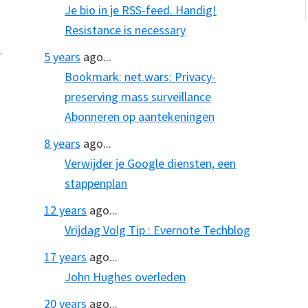
Je bio in je RSS-feed. Handig!
Resistance is necessary
.
5 years
ago...
Bookmark: net.wars: Privacy-
preserving mass surveillance
Abonneren op aantekeningen
8 years
ago...
Verwijder je Google diensten, een
stappenplan
12 years
ago...
Vrijdag Volg Tip : Evernote Techblog
17 years
ago...
John Hughes overleden
20 years
ago...