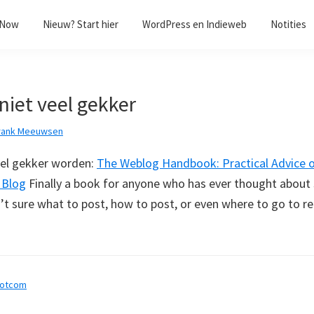
/Now
Nieuw? Start hier
WordPress en Indieweb
Notities
niet veel gekker
rank Meeuwsen
eel gekker worden:
The Weblog Handbook: Practical Advice o
 Blog
Finally a book for anyone who has ever thought about 
t sure what to post, how to post, or even where to go to reg
dotcom