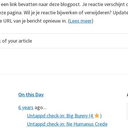
e een link bevatten naar deze blogpost. Je reactie verschijnt
e pagina. Wil je je reactie bijwerken of verwijderen? Update
e URL van je bericht opnieuw in. (
Lees meer
)
On this Day
6 years
ago...
Untappd check-in: Big Bunny (4
)
Untappd check-in: Ne Humanus Crede