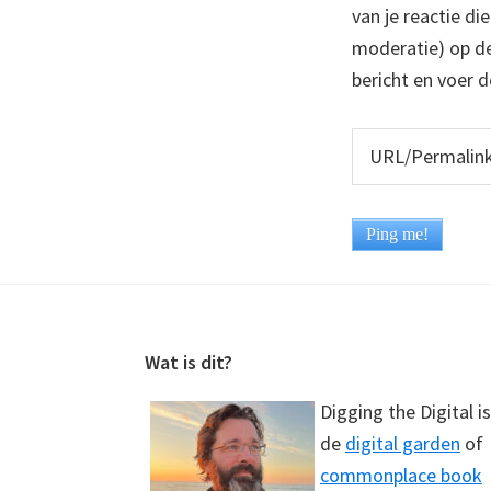
van je reactie di
moderatie) op dez
bericht en voer d
Footer
Wat is dit?
Digging the Digital is
de
digital garden
of
commonplace book