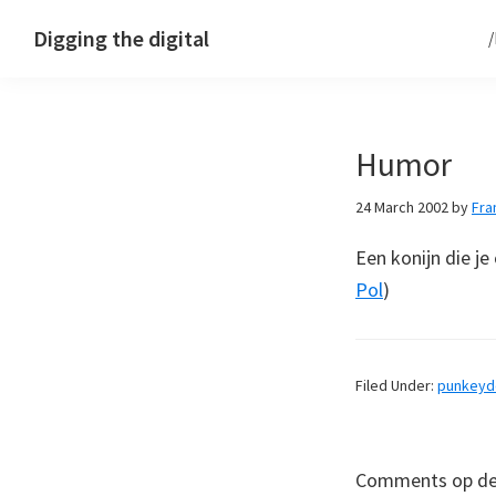
Skip
Skip
Skip
Digging the digital
to
to
to
primary
main
footer
navigation
content
Humor
24 March 2002
by
Fra
Een konijn die je
Pol
)
Filed Under:
punkey
Comments op deze