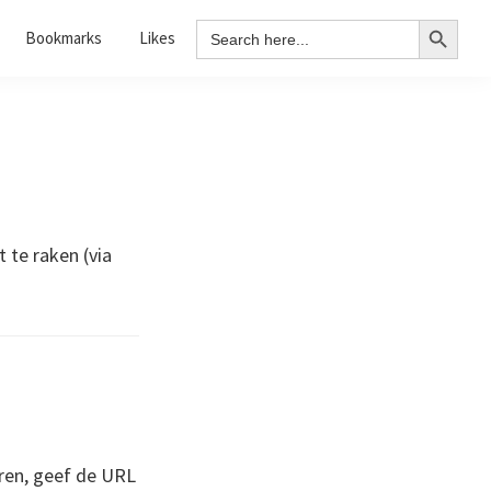
Search Button
Search
Bookmarks
Likes
for:
 te raken (via
ren, geef de URL