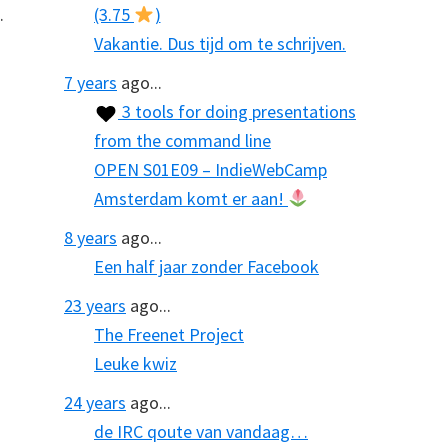
.
(3.75
)
Vakantie. Dus tijd om te schrijven.
7 years
ago...
3 tools for doing presentations
from the command line
OPEN S01E09 – IndieWebCamp
Amsterdam komt er aan!
8 years
ago...
Een half jaar zonder Facebook
23 years
ago...
The Freenet Project
Leuke kwiz
24 years
ago...
de IRC qoute van vandaag…