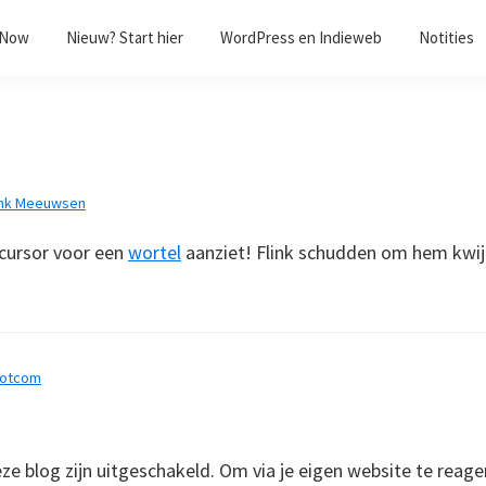
/Now
Nieuw? Start hier
WordPress en Indieweb
Notities
nk Meeuwsen
 cursor voor een
wortel
aanziet! Flink schudden om hem kwijt
dotcom
 blog zijn uitgeschakeld. Om via je eigen website te reage