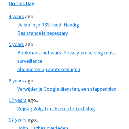
On this Day
4 years
ago...
Je bio in je RSS-feed. Handig!
Resistance is necessary
5 years
ago...
Bookmark: net.wars: Privacy-preserving mass
surveillance
Abonneren op aantekeningen
8 years
ago...
Verwijder je Google diensten, een stappenplan
12 years
ago...
Vrijdag Volg Tip : Evernote Techblog
17 years
ago...
John Hughes overleden