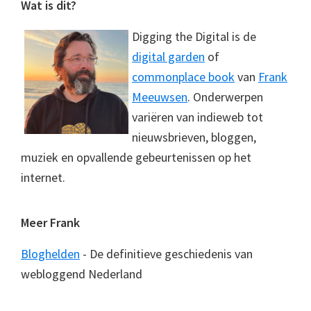
Footer
Wat is dit?
Digging the Digital is de
digital garden
of
commonplace book
van
Frank
Meeuwsen
. Onderwerpen
variëren van indieweb tot
nieuwsbrieven, bloggen,
muziek en opvallende gebeurtenissen op het
internet.
Meer Frank
Bloghelden
- De definitieve geschiedenis van
webloggend Nederland