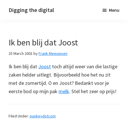
Skip
Skip
Skip
Digging the digital
Menu
to
to
to
primary
main
footer
navigation
content
Ik ben blij dat Joost
25 March 2001
by
Frank Meeuwsen
Ik ben blij dat
Joost
toch altijd weer van die lastige
zaken helder uitlegt. Bijvoorbeeld hoe het nu zit
met de zomertijd. O en Joost? Bedankt voor je
eerste bod op mijn pak
melk
. Stel het zeer op prijs!
Filed Under:
punkeydotcom