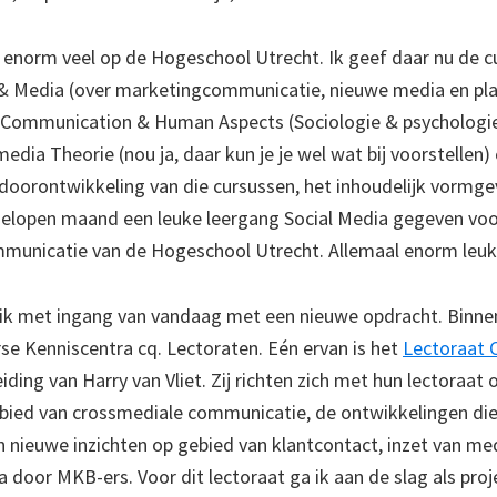
k enorm veel op de Hogeschool Utrecht. Ik geef daar nu de 
 Media (over marketingcommunicatie, nieuwe media en pl
, Communication & Human Aspects (Sociologie & psychologie 
dia Theorie (nou ja, daar kun je je wel wat bij voorstellen)
 doorontwikkeling van die cursussen, het inhoudelijk vormgev
fgelopen maand een leuke leergang Social Media gegeven v
unicatie van de Hogeschool Utrecht. Allemaal enorm leuk 
 ik met ingang van vandaag met een nieuwe opdracht. Binn
rse Kenniscentra cq. Lectoraten. Eén ervan is het
Lectoraat 
eiding van Harry van Vliet. Zij richten zich met hun lectoraat 
ied van crossmediale communicatie, de ontwikkelingen die
an nieuwe inzichten op gebied van klantcontact, inzet van me
 door MKB-ers. Voor dit lectoraat ga ik aan de slag als proj