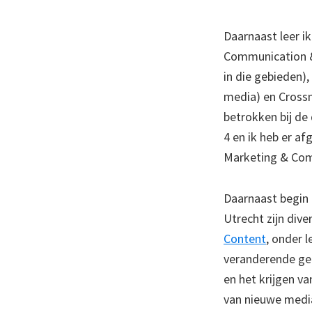
Daarnaast leer i
Communication &
in die gebieden)
media) en Crossme
betrokken bij de
4 en ik heb er a
Marketing & Comm
Daarnaast begin
Utrecht zijn dive
Content
, onder l
veranderende geb
en het krijgen v
van nieuwe media