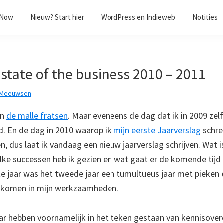
/Now
Nieuw? Start hier
WordPress en Indieweb
Notities
 state of the business 2010 – 2011
 Meeuwsen
an
de malle fratsen
. Maar eveneens de dag dat ik in 2009 zel
. En de dag in 2010 waarop ik
mijn eerste Jaarverslag
schree
, dus laat ik vandaag een nieuw jaarverslag schrijven. Wat i
welke successen heb ik gezien en wat gaat er de komende tij
te jaar was het tweede jaar een tumultueus jaar met pieken 
te komen in mijn werkzaamheden.
ar hebben voornamelijk in het teken gestaan van kennisover