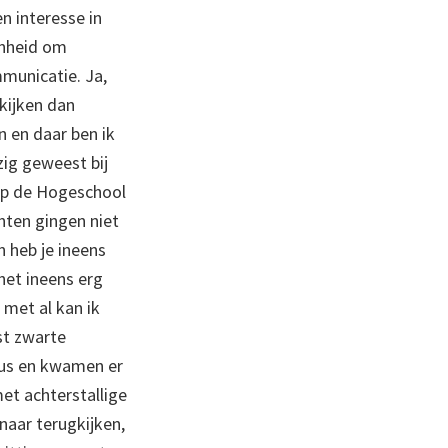
en interesse in
enheid om
municatie. Ja,
 kijken dan
n en daar ben ik
zig geweest bij
 Op de Hogeschool
hten gingen niet
 heb je ineens
het ineens erg
met al kan ik
st zwarte
lus en kwamen er
et achterstallige
naar terugkijken,