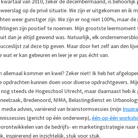
 kwartaal van 2010, zeker de decembermaand, is behoorlijk 
n weerslag op de privé situatie. We zijn er uitgekomen en ik
chten weer gunstiger zijn. We zijn er nog niet 100%, maar de
ingen zijn positief te noemen. Mijn grootste leermoment v
uit dan je altijd gewend was. Natuurlijk, elk ondernemersblo
ucceslijst zal deze tip geven. Maar door het zelf aan den lij
 wat er kan gebeuren en leer je er pas écht van.
 allemaal kommer en kwel? Zeker niet! Ik heb het afgelopen
uke opdrachten kunnen doen voor diverse opdrachtgevers. Mij
 nog steeds de Hogeschool Utrecht, maar daarnaast heb ik
neelzaak, Bredenoord, NIMA, Belastingdienst en Urbanology.
l media advies, variërend van brainstormsessies (mijn
Inspir
ennissessies (gericht op één onderwerp),
één-op-één worksh
oorontwikkelen van de bedrijfs- en marketingstrategie naar 
k, inspirerend en inzichtelijk, stuk voor stuk.