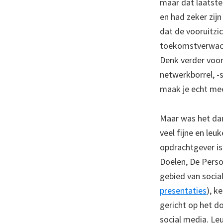
maar dat laatste
en had zeker zij
dat de vooruitzi
toekomstverwacht
Denk verder voor
netwerkborrel, -s
maak je echt mee
Maar was het dan
veel fijne en le
opdrachtgever is
Doelen, De Perso
gebied van socia
presentaties
), k
gericht op het d
social media. Leu