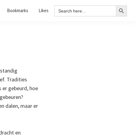
Search Button
Search
Bookmarks
Likes
for:
fstandig
f. Tradities
s er gebeurd, hoe
d gebeuren?
en dalen, maar er
dracht en