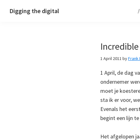
Skip
Skip
Skip
Digging the digital
to
to
to
primary
main
footer
navigation
content
Incredible
1 April 2011
by
Frank
1 April, de dag v
ondernemer werd
moet je koesteren
sta ik er voor, 
Evenals het eers
begint een lijn 
Het afgelopen ja