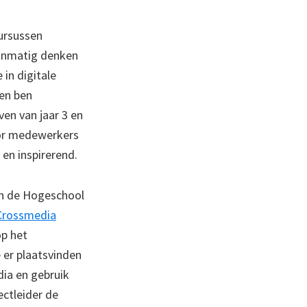
cursussen
anmatig denken
in digitale
 en ben
en van jaar 3 en
oor medewerkers
en inspirerend.
en de Hogeschool
Crossmedia
op het
 er plaatsvinden
dia en gebruik
ectleider de