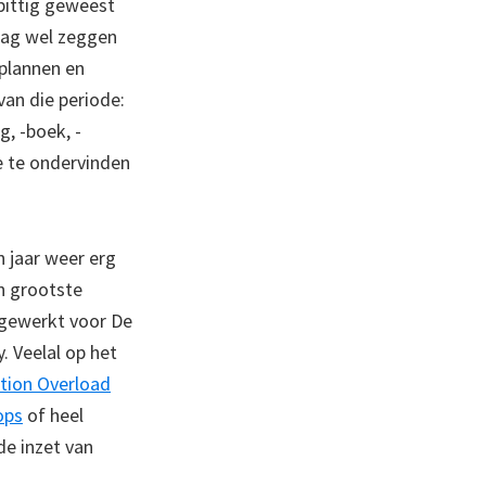
pittig geweest
 mag wel zeggen
 plannen en
an die periode:
g, -boek, -
ve te ondervinden
 jaar weer erg
n grootste
 gewerkt voor De
 Veelal op het
ation Overload
ops
of heel
de inzet van