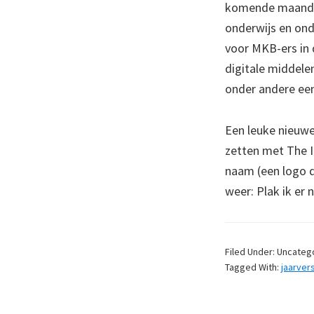
komende maanden.
onderwijs en on
voor MKB-ers in
digitale middele
onder andere een
Een leuke nieuwe 
zetten met The I
naam (een logo d
weer: Plak ik er 
Filed Under: Uncateg
Tagged With:
jaarver