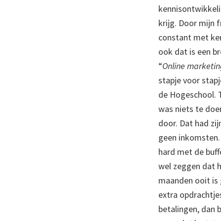
kennisontwikkelin
krijg. Door mijn
constant met ken
ook dat is een br
“
Online marketi
stapje voor stapj
de Hogeschool. T
was niets te doen
door. Dat had zi
geen inkomsten. 
hard met de buf
wel zeggen dat h
maanden ooit is 
extra opdrachtje
betalingen, dan b