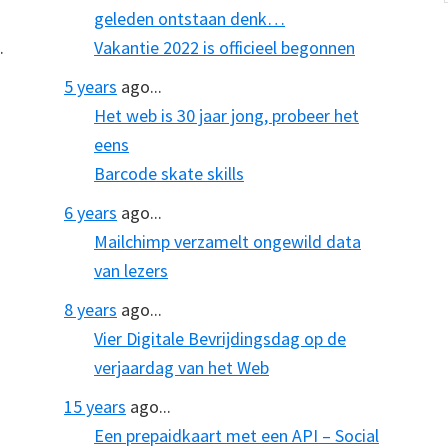
geleden ontstaan denk…
.
Vakantie 2022 is officieel begonnen
5 years
ago...
Het web is 30 jaar jong, probeer het
eens
Barcode skate skills
6 years
ago...
Mailchimp verzamelt ongewild data
van lezers
8 years
ago...
Vier Digitale Bevrijdingsdag op de
verjaardag van het Web
15 years
ago...
Een prepaidkaart met een API – Social