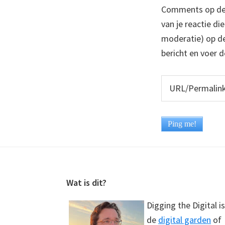
Comments op deze
van je reactie di
moderatie) op dez
bericht en voer d
Footer
Wat is dit?
Digging the Digital is
de
digital garden
of