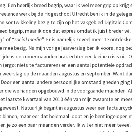
g. Een heerlijk breed begrip, waar ik wel meer grip op krijg 
 freelance werk bij de Hogeschool Utrecht ben ik in de geleg
nisontwikkeling bezig te zijn op het vakgebied Digitale Com
eed begrip, maar ik doe dat expres omdat ik juist breder wil
ng
” of “
social media
”. Er is namelijk zoveel meer te ontdekke
e mee bezig. Na mijn vorige jaarverslag ben ik vooral nog be
ijdens de zomermaanden brak echter een kleine crisis uit.
 (ergo: niets te factureren) en een aantal potentiële opdrac
jn weerslag op de maanden augustus en september. Want dan
Door een aantal andere persoonlijke omstandigheden ging 
fer die we hadden opgebouwd in de voorgaande maanden. Al 
et laatste kwartaal van 2010 één van mijn zwaarste en mee
geweest. Natuurlijk begint in augustus weer een factuurcyc
s binnen, maar eer dat helemaal loopt en je bent ingelopen m
en je zo een paar maanden verder. Ik wil er niet meer teveel 