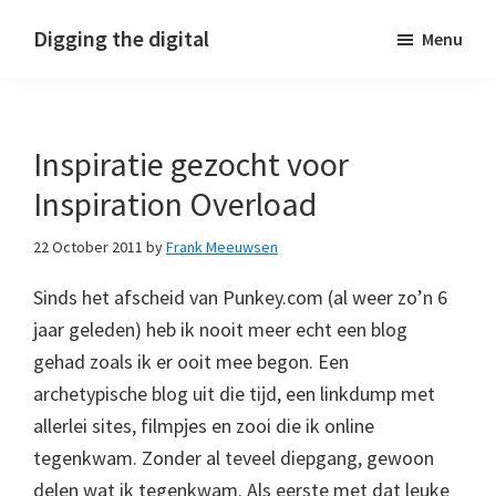
Skip
Skip
Skip
Digging the digital
Menu
to
to
to
primary
main
footer
navigation
content
Inspiratie gezocht voor
Inspiration Overload
22 October 2011
by
Frank Meeuwsen
Sinds het afscheid van Punkey.com (al weer zo’n 6
jaar geleden) heb ik nooit meer echt een blog
gehad zoals ik er ooit mee begon. Een
archetypische blog uit die tijd, een linkdump met
allerlei sites, filmpjes en zooi die ik online
tegenkwam. Zonder al teveel diepgang, gewoon
delen wat ik tegenkwam. Als eerste met dat leuke