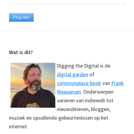
Footer
Wat is dit?
Digging the Digital is de
digital garden
of
commonplace book
van
Frank
Meeuwsen
. Onderwerpen
variëren van indieweb tot
nieuwsbrieven, bloggen,
muziek en opvallende gebeurtenissen op het
internet.