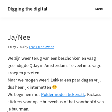
Skip
Skip
Skip
Digging the digital
Menu
to
to
to
primary
main
footer
navigation
content
Ja/Nee
1 May 2003
by
Frank Meeuwsen
We zijn weer terug van een beschonken en vaag
geeindigde Qday in Amsterdam. Te veel in te vage
kroegen gezeten.
Maar we mogen weer! Lekker een paar dagen vrij,
dus heerlijk internetten
We beginnen met
Poldermodelstickers.tk
. Kickass
stickers voor op je brievenbus of het voorhoofd van
je buurman.