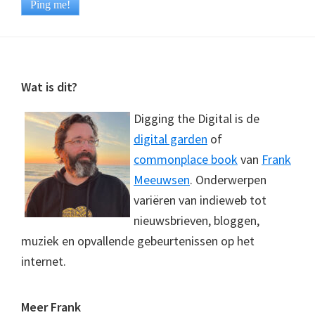
Footer
Wat is dit?
Digging the Digital is de
digital garden
of
commonplace book
van
Frank
Meeuwsen
. Onderwerpen
variëren van indieweb tot
nieuwsbrieven, bloggen,
muziek en opvallende gebeurtenissen op het
internet.
Meer Frank