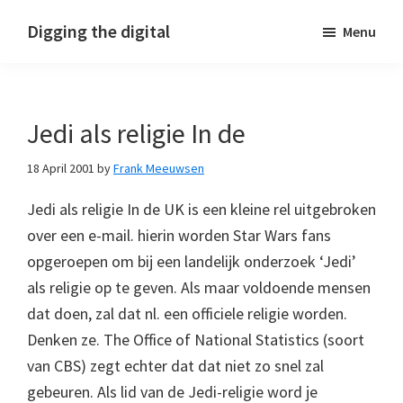
Skip
Skip
Skip
Digging the digital
Menu
to
to
to
primary
main
footer
navigation
content
Jedi als religie In de
18 April 2001
by
Frank Meeuwsen
Jedi als religie In de UK is een kleine rel uitgebroken
over een e-mail. hierin worden Star Wars fans
opgeroepen om bij een landelijk onderzoek ‘Jedi’
als religie op te geven. Als maar voldoende mensen
dat doen, zal dat nl. een officiele religie worden.
Denken ze. The Office of National Statistics (soort
van CBS) zegt echter dat dat niet zo snel zal
gebeuren. Als lid van de Jedi-religie word je