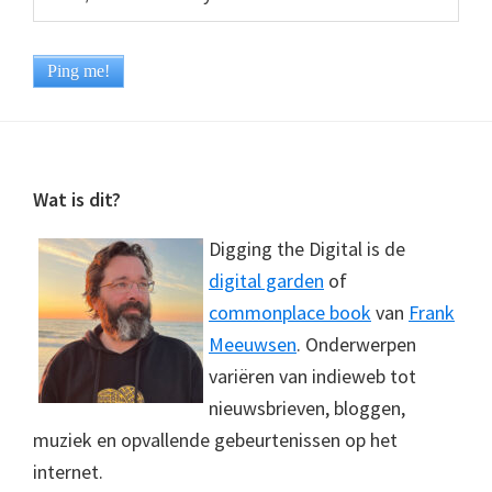
Footer
Wat is dit?
Digging the Digital is de
digital garden
of
commonplace book
van
Frank
Meeuwsen
. Onderwerpen
variëren van indieweb tot
nieuwsbrieven, bloggen,
muziek en opvallende gebeurtenissen op het
internet.