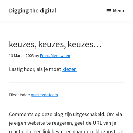
Skip
Skip
Skip
Digging the digital
Menu
to
to
to
primary
main
footer
navigation
content
keuzes, keuzes, keuzes…
13 March 2003
by
Frank Meeuwsen
Lastig hoor, als je moet
kiezen
Filed Under:
punkeydotcom
Comments op deze blog zijn uitgeschakeld. Om via
je eigen website te reageren, geef de URL van je
reactie die een link bevatten naar deze blogpost. Je