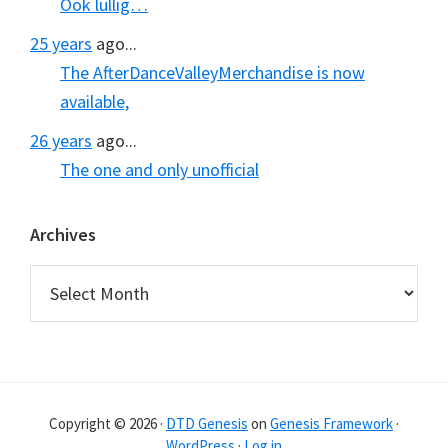
Ook lullig…
25 years
ago...
The AfterDanceValleyMerchandise is now
available,
26 years
ago...
The one and only unofficial
Archives
Archives
Copyright © 2026 ·
DTD Genesis
on
Genesis Framework
·
WordPress
·
Log in