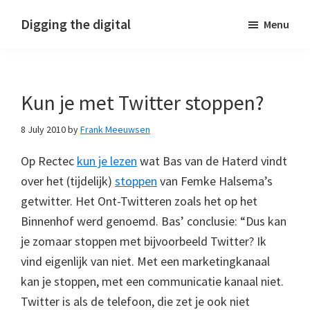
Skip
Skip
Skip
Digging the digital
Menu
to
to
to
primary
main
footer
navigation
content
Kun je met Twitter stoppen?
8 July 2010
by
Frank Meeuwsen
Op Rectec
kun je lezen
wat Bas van de Haterd vindt
over het (tijdelijk)
stoppen
van Femke Halsema’s
getwitter. Het Ont-Twitteren zoals het op het
Binnenhof werd genoemd. Bas’ conclusie: “Dus kan
je zomaar stoppen met bijvoorbeeld Twitter? Ik
vind eigenlijk van niet. Met een marketingkanaal
kan je stoppen, met een communicatie kanaal niet.
Twitter is als de telefoon, die zet je ook niet