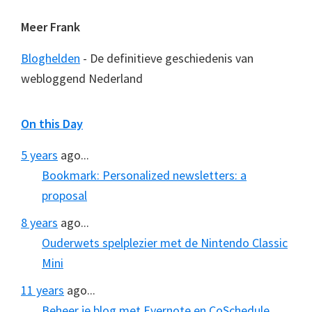
Meer Frank
Bloghelden
- De definitieve geschiedenis van
webloggend Nederland
On this Day
5 years
ago...
Bookmark: Personalized newsletters: a
proposal
8 years
ago...
Ouderwets spelplezier met de Nintendo Classic
Mini
11 years
ago...
Beheer je blog met Evernote en CoSchedule