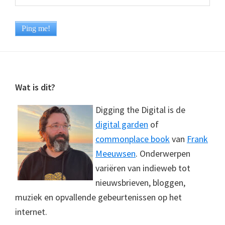
Footer
Wat is dit?
Digging the Digital is de
digital garden
of
commonplace book
van
Frank
Meeuwsen
. Onderwerpen
variëren van indieweb tot
nieuwsbrieven, bloggen,
muziek en opvallende gebeurtenissen op het
internet.