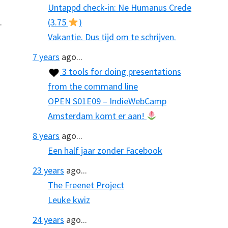
Untappd check-in: Ne Humanus Crede
.
(3.75
)
Vakantie. Dus tijd om te schrijven.
7 years
ago...
3 tools for doing presentations
from the command line
OPEN S01E09 – IndieWebCamp
Amsterdam komt er aan!
8 years
ago...
Een half jaar zonder Facebook
23 years
ago...
The Freenet Project
Leuke kwiz
24 years
ago...