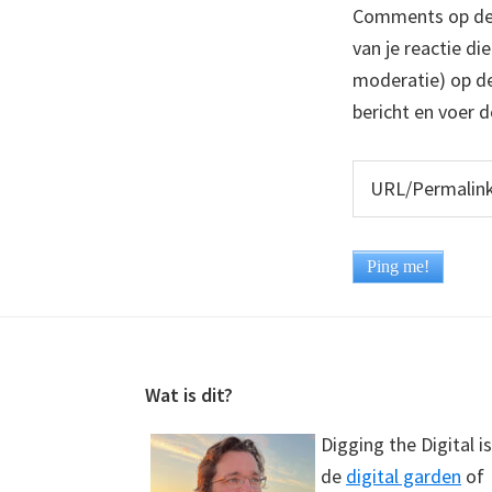
Comments op deze
van je reactie di
moderatie) op dez
bericht en voer d
Footer
Wat is dit?
Digging the Digital is
de
digital garden
of