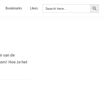
Search Button
Search
Bookmarks
Likes
for:
en van de
com! Hoe ze het