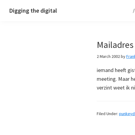
Skip
Skip
Skip
Digging the digital
to
to
to
primary
main
footer
navigation
content
Mailadres
2 March 2002
by
Fran
iemand heeft gis
meeting. Maar h
verzint weet ik 
Filed Under:
punkey