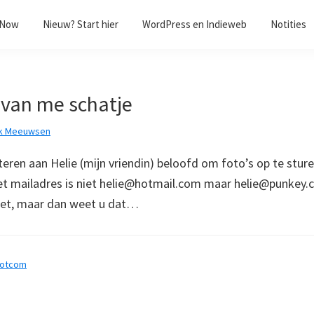
/Now
Nieuw? Start hier
WordPress en Indieweb
Notities
 van me schatje
k Meeuwsen
teren aan Helie (mijn vriendin) beloofd om foto’s op te stur
et mailadres is niet helie@hotmail.com maar helie@punkey.
niet, maar dan weet u dat…
dotcom