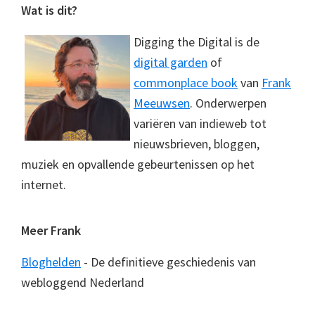
Footer
Wat is dit?
Digging the Digital is de
digital garden
of
commonplace book
van
Frank
Meeuwsen
. Onderwerpen
variëren van indieweb tot
nieuwsbrieven, bloggen,
muziek en opvallende gebeurtenissen op het
internet.
Meer Frank
Bloghelden
- De definitieve geschiedenis van
webloggend Nederland