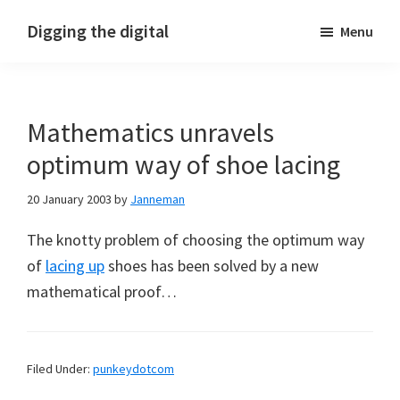
Skip
Skip
Skip
Digging the digital
Menu
to
to
to
primary
main
footer
navigation
content
Mathematics unravels
optimum way of shoe lacing
20 January 2003
by
Janneman
The knotty problem of choosing the optimum way
of
lacing up
shoes has been solved by a new
mathematical proof…
Filed Under:
punkeydotcom