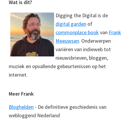
Footer
Wat is dit?
Digging the Digital is de
digital garden
of
commonplace book
van
Frank
Meeuwsen
. Onderwerpen
variëren van indieweb tot
nieuwsbrieven, bloggen,
muziek en opvallende gebeurtenissen op het
internet.
Meer Frank
Bloghelden
- De definitieve geschiedenis van
webloggend Nederland