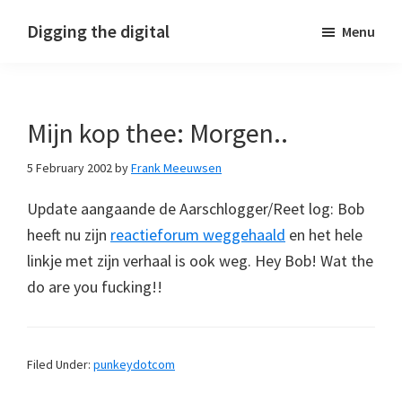
Skip
Skip
Skip
Digging the digital
Menu
to
to
to
primary
main
footer
navigation
content
Mijn kop thee: Morgen..
5 February 2002
by
Frank Meeuwsen
Update aangaande de Aarschlogger/Reet log: Bob
heeft nu zijn
reactieforum weggehaald
en het hele
linkje met zijn verhaal is ook weg. Hey Bob! Wat the
do are you fucking!!
Filed Under:
punkeydotcom