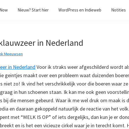
/Now
Nieuw? Start hier
WordPress en Indieweb
Notities
klauwzeer in Nederland
nk Meeuwsen
eer in Nederland
Voor ik straks weer afgeschilderd wordt al
die geintjes maakt over een probleem waat duizenden boeren
s niet zo! Ik vind het verschrikkelijk voor die boeren waar z
t graag in hun schoenen staan. Ik kan me ook geen voorstell
 bij die mensen gebeurd. Waar ik me wel druk om maak is 
edia en daaraan gekoppeld natuurlijk de reactie van het vo
 opent met “MELK IS OP” of iets dergelijks, dan kun je er do
tbreekt en is het een vicieuze cirkel waar je in terecht komt