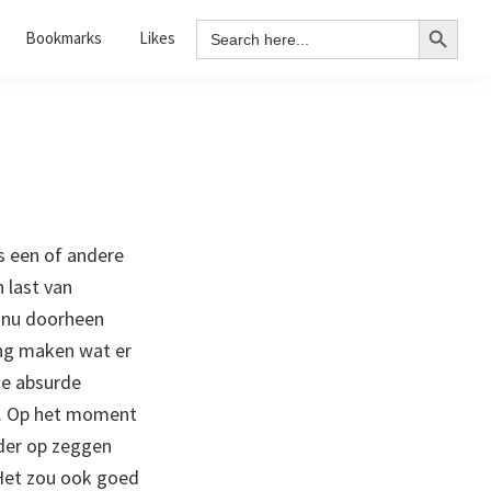
Search Button
Search
Bookmarks
Likes
for:
s een of andere
 last van
e nu doorheen
ing maken wat er
de absurde
lk. Op het moment
nder op zeggen
. Het zou ook goed