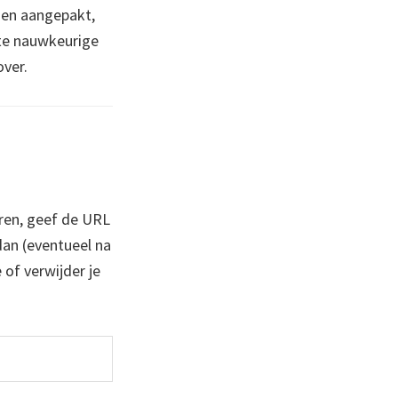
den aangepakt,
 te nauwkeurige
ver.
ren, geef de URL
 dan (eventueel na
 of verwijder je