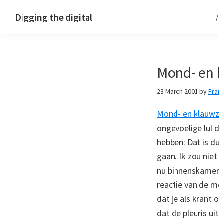
Skip
Skip
Skip
Digging the digital
to
to
to
primary
main
footer
navigation
content
Mond- en 
23 March 2001
by
Fra
Mond- en klauwz
ongevoelige lul 
hebben: Dat is du
gaan. Ik zou nie
nu binnenskamers
reactie van de m
dat je als krant
dat de pleuris ui