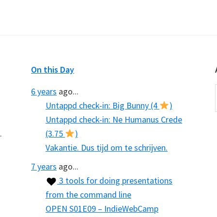
On this Day
6 years
ago...
Untappd check-in: Big Bunny (4
)
Untappd check-in: Ne Humanus Crede
.
(3.75
)
Vakantie. Dus tijd om te schrijven.
7 years
ago...
3 tools for doing presentations
from the command line
OPEN S01E09 – IndieWebCamp