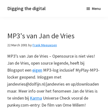
Skip
Skip
Skip
Digging the digital
Menu
to
to
to
primary
main
footer
navigation
content
MP3’s van Jan de Vries
22 March 2001
by
Frank Meeuwsen
MP3’s van Jan de Vries – Opensource is niet vies!
Jan de Vries, open source legende, heeft bij
Blogspot een
eigen
MP3-log inclusief MyPlay-MP3-
locker geopend. Inloggen met
jandevries@dolfijn.nl/jandevries en up/downloaden
maar. Meer info over het fenomeen Jan de Vries is
te vinden bij
Karma
Universe Check vooral de
punkey.com-entry: De film van Ome Willem!