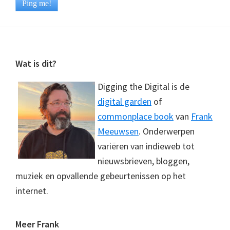
Footer
Wat is dit?
Digging the Digital is de
digital garden
of
commonplace book
van
Frank
Meeuwsen
. Onderwerpen
variëren van indieweb tot
nieuwsbrieven, bloggen,
muziek en opvallende gebeurtenissen op het
internet.
Meer Frank