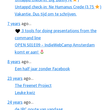
Untappd check-in: Ne Humanus Crede (3.75
)
Vakantie. Dus tijd om te schrijven.
7 years
ago...
3 tools for doing presentations from the
command line
OPEN S01E09 – IndieWebCamp Amsterdam
komt er aan!
8 years
ago...
Een half jaar zonder Facebook
23 years
ago...
The Freenet Project
Leuke kwiz
24 years
ago...
de IRC qoute van vandaag…