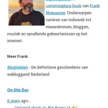
commonplace book
van
Frank
Meeuwsen
. Onderwerpen
variëren van indieweb tot
nieuwsbrieven, bloggen,
muziek en opvallende gebeurtenissen op het
internet.
Meer Frank
Bloghelden
- De definitieve geschiedenis van
webloggend Nederland
On this Day
6 years
ago...
Untappd check-in: Big Bunny (4
)