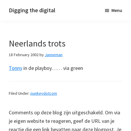
Skip
Skip
Skip
Digging the digital
Menu
to
to
to
primary
main
footer
navigation
content
Neerlands trots
18 February 2002
by
Janneman
Tonny
in de playboy…… via green
Filed Under:
punkeydotcom
Comments op deze blog zijn uitgeschakeld. Om via
je eigen website te reageren, geef de URL van je
reactie die een link bevatten naar deze blogpost. Je