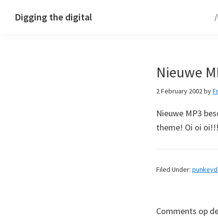
Skip
Skip
Skip
Digging the digital
to
to
to
primary
main
footer
navigation
content
Nieuwe MP
2 February 2002
by
F
Nieuwe MP3 besc
theme! Oi oi oi
Filed Under:
punkey
Comments op deze