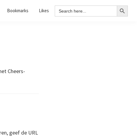
Search Button
Search
Bookmarks
Likes
for:
het Cheers-
ren, geef de URL