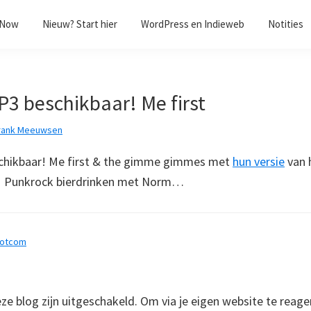
/Now
Nieuw? Start hier
WordPress en Indieweb
Notities
3 beschikbaar! Me first
rank Meeuwsen
hikbaar! Me first & the gimme gimmes met
hun versie
van 
!!! Punkrock bierdrinken met Norm…
dotcom
 blog zijn uitgeschakeld. Om via je eigen website te reage