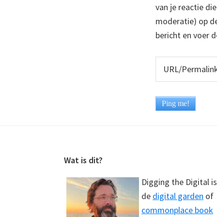
van je reactie di
moderatie) op dez
bericht en voer d
Footer
Wat is dit?
Digging the Digital is
de
digital garden
of
commonplace book