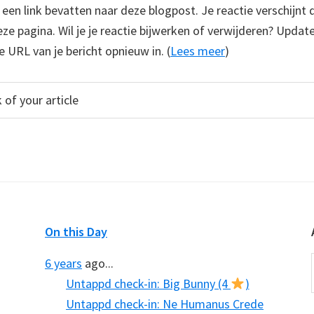
e een link bevatten naar deze blogpost. Je reactie verschijnt
e pagina. Wil je je reactie bijwerken of verwijderen? Update
e URL van je bericht opnieuw in. (
Lees meer
)
On this Day
6 years
ago...
Untappd check-in: Big Bunny (4
)
Untappd check-in: Ne Humanus Crede