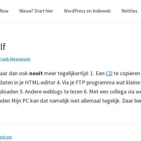
/Now
Nieuw? Start hier
WordPress en Indieweb
Notities
lf
Frank Meeuwsen
maar dan ook
nooit
meer tegelijkertijd: 1. Een
CD
te copieren 
daten in je HTML-editor 4. Via je FTP programma wat klei
uploaden 5. Andere weblogs te lezen 6. Met een collega via 
den Mijn PC kan dat namelijk niet allemaal tegelijk. Daar be
dotcom