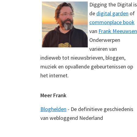
Digging the Digital is
de
digital garden
of
commonplace book
van
Frank Meeuwsen
Onderwerpen
variëren van
indieweb tot nieuwsbrieven, bloggen,
muziek en opvallende gebeurtenissen op
het internet.
Meer Frank
Bloghelden
- De definitieve geschiedenis
van webloggend Nederland