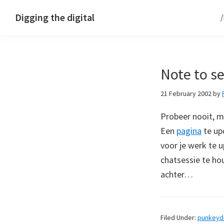
Skip
Skip
Skip
Digging the digital
to
to
to
primary
main
footer
navigation
content
Note to se
21 February 2002
by
Probeer nooit, 
Een
pagina
te up
voor je werk te 
chatsessie te hou
achter…
Filed Under:
punkey