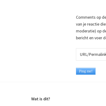
Comments op deze
van je reactie di
moderatie) op dez
bericht en voer d
Footer
Wat is dit?