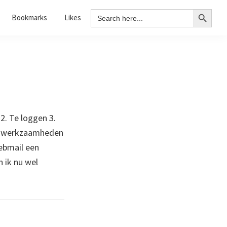
Search Button
Search
Bookmarks
Likes
for:
2. Te loggen 3.
ne werkzaamheden
webmail een
n ik nu wel