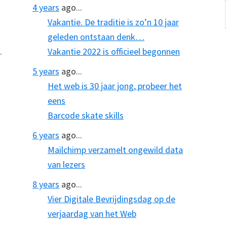
4 years
ago...
Vakantie. De traditie is zo’n 10 jaar
geleden ontstaan denk…
.
Vakantie 2022 is officieel begonnen
5 years
ago...
Het web is 30 jaar jong, probeer het
eens
Barcode skate skills
6 years
ago...
Mailchimp verzamelt ongewild data
van lezers
8 years
ago...
Vier Digitale Bevrijdingsdag op de
verjaardag van het Web