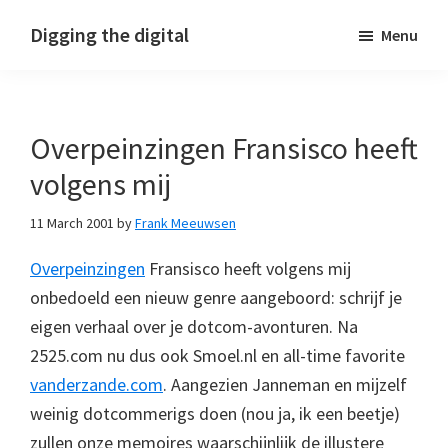
Skip
Skip
Skip
Digging the digital
Menu
to
to
to
primary
main
footer
navigation
content
Overpeinzingen Fransisco heeft
volgens mij
11 March 2001
by
Frank Meeuwsen
Overpeinzingen
Fransisco heeft volgens mij
onbedoeld een nieuw genre aangeboord: schrijf je
eigen verhaal over je dotcom-avonturen. Na
2525.com nu dus ook Smoel.nl en all-time favorite
vanderzande.com
. Aangezien Janneman en mijzelf
weinig dotcommerigs doen (nou ja, ik een beetje)
zullen onze memoires waarschijnlijk de illustere