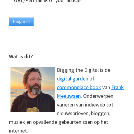
Footer
Wat is dit?
Digging the Digital is de
digital garden
of
commonplace book
van
Frank
Meeuwsen
. Onderwerpen
variëren van indieweb tot
nieuwsbrieven, bloggen,
muziek en opvallende gebeurtenissen op het
internet.