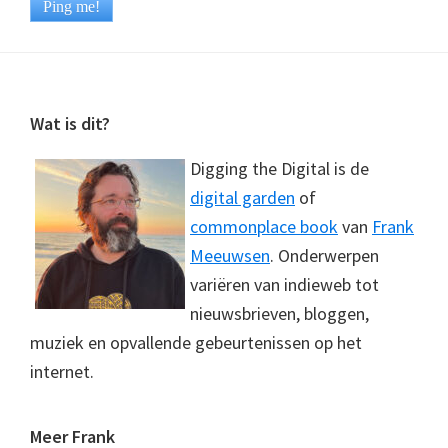
Footer
Wat is dit?
Digging the Digital is de
digital garden
of
commonplace book
van
Frank
Meeuwsen
. Onderwerpen
variëren van indieweb tot
nieuwsbrieven, bloggen,
muziek en opvallende gebeurtenissen op het
internet.
Meer Frank