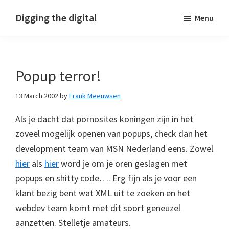
Skip
Skip
Skip
Digging the digital
Menu
to
to
to
primary
main
footer
navigation
content
Popup terror!
13 March 2002
by
Frank Meeuwsen
Als je dacht dat pornosites koningen zijn in het
zoveel mogelijk openen van popups, check dan het
development team van MSN Nederland eens. Zowel
hier
als
hier
word je om je oren geslagen met
popups en shitty code…. Erg fijn als je voor een
klant bezig bent wat XML uit te zoeken en het
webdev team komt met dit soort geneuzel
aanzetten. Stelletje amateurs.