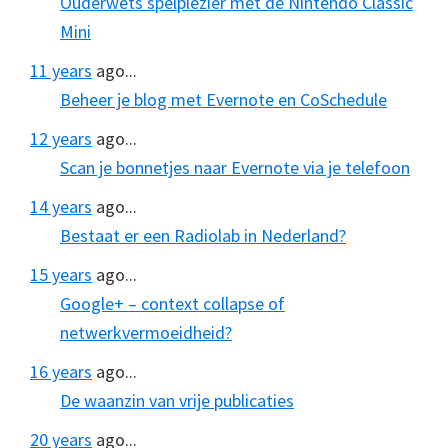
Ouderwets spelplezier met de Nintendo Classic
Mini
11 years
ago...
Beheer je blog met Evernote en CoSchedule
12 years
ago...
Scan je bonnetjes naar Evernote via je telefoon
14 years
ago...
Bestaat er een Radiolab in Nederland?
15 years
ago...
Google+ – context collapse of
netwerkvermoeidheid?
16 years
ago...
De waanzin van vrije publicaties
20 years
ago...