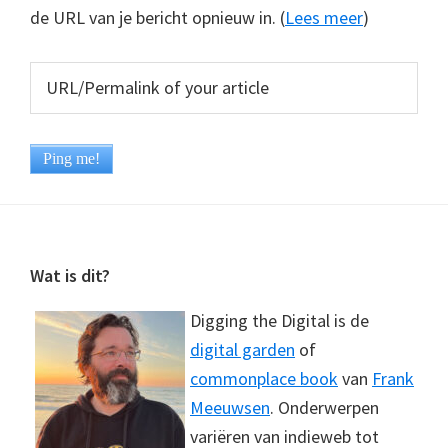
de URL van je bericht opnieuw in. (
Lees meer
)
Footer
Wat is dit?
Digging the Digital is de
digital garden
of
commonplace book
van
Frank
Meeuwsen
. Onderwerpen
variëren van indieweb tot