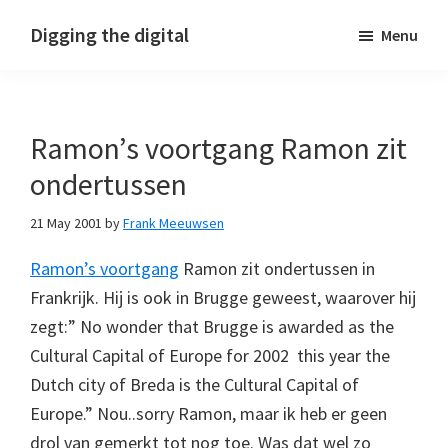
Skip
Skip
Skip
Digging the digital
Menu
to
to
to
primary
main
footer
navigation
content
Ramon’s voortgang Ramon zit
ondertussen
21 May 2001
by
Frank Meeuwsen
Ramon’s voortgang
Ramon zit ondertussen in
Frankrijk. Hij is ook in Brugge geweest, waarover hij
zegt:” No wonder that Brugge is awarded as the
Cultural Capital of Europe for 2002  this year the
Dutch city of Breda is the Cultural Capital of
Europe.” Nou..sorry Ramon, maar ik heb er geen
drol van gemerkt tot nog toe. Was dat wel zo