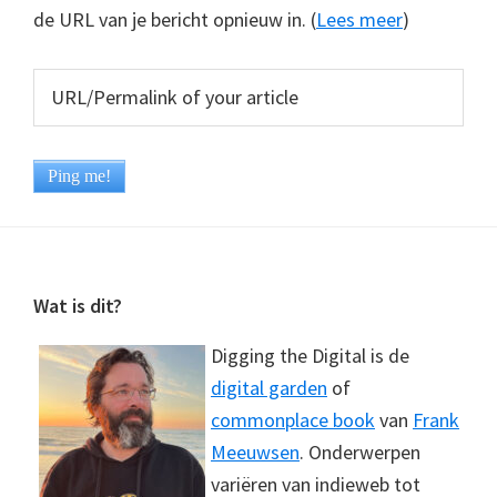
de URL van je bericht opnieuw in. (
Lees meer
)
Footer
Wat is dit?
Digging the Digital is de
digital garden
of
commonplace book
van
Frank
Meeuwsen
. Onderwerpen
variëren van indieweb tot