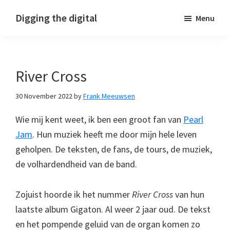
Skip
Skip
Skip
Digging the digital
Menu
to
to
to
primary
main
footer
navigation
content
River Cross
30 November 2022
by
Frank Meeuwsen
Wie mij kent weet, ik ben een groot fan van
Pearl
Jam
. Hun muziek heeft me door mijn hele leven
geholpen. De teksten, de fans, de tours, de muziek,
de volhardendheid van de band.
Zojuist hoorde ik het nummer
River Cross
van hun
laatste album Gigaton. Al weer 2 jaar oud. De tekst
en het pompende geluid van de organ komen zo