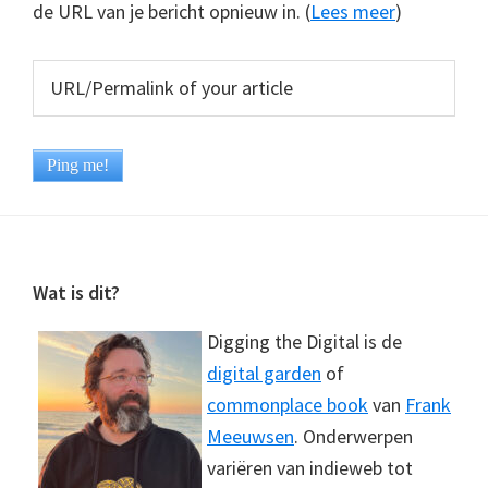
de URL van je bericht opnieuw in. (
Lees meer
)
Footer
Wat is dit?
Digging the Digital is de
digital garden
of
commonplace book
van
Frank
Meeuwsen
. Onderwerpen
variëren van indieweb tot